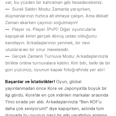
var, bu yüzden bir kahraman gibi hissedeceksiniz.
Süreli Saldırı Modu:
Zamanla yarışırken,
düşmanlarınızı hızlıca alt etmeye çalışın. Ama dikkat!
Zaman akarken çayınızı soğutmayın!
Player vs. Player (PvP):
Diğer oyuncularla
kapışarak kimin gerçek dövüş ustası olduğunu
kanıtlayın. Arkadaşlarınızı yenmek, bir nevi
uluslararası bir onur meselesidir.
Gerçek Zamanlı Turnuva Modu:
Arkadaşlarınızla
birlikte online turnuvalara katılın. Kim bilir, belki de bir
gün yüzünüz, oyunun kapak fotoğrafında yer alır!
Başarılar ve İstatistikler!
Oyun, global
yayınlanmadan önce Kore ve Japonya’da büyük bir
ilgi gördü. Kore’de en çok indirilen markalar arasında
1’inci sırada yer aldı. Arkadaşlarınızla “Ben KOF’u
daha çok seviyorum!” diye kapışırken, aslında tüm
dünyada bu oyunun nasıl bir etki yarattığını anlamış