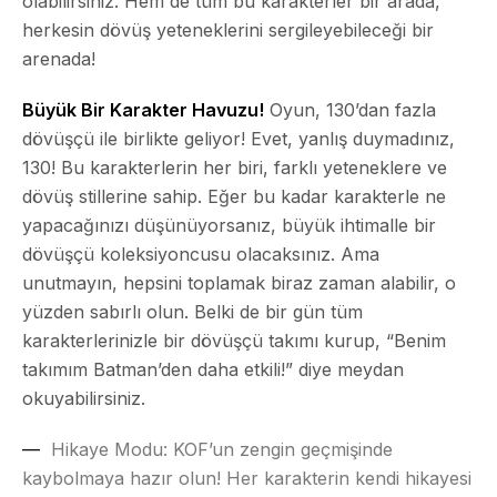
olabilirsiniz. Hem de tüm bu karakterler bir arada,
herkesin dövüş yeteneklerini sergileyebileceği bir
arenada!
Büyük Bir Karakter Havuzu!
Oyun, 130’dan fazla
dövüşçü ile birlikte geliyor! Evet, yanlış duymadınız,
130! Bu karakterlerin her biri, farklı yeteneklere ve
dövüş stillerine sahip. Eğer bu kadar karakterle ne
yapacağınızı düşünüyorsanız, büyük ihtimalle bir
dövüşçü koleksiyoncusu olacaksınız. Ama
unutmayın, hepsini toplamak biraz zaman alabilir, o
yüzden sabırlı olun. Belki de bir gün tüm
karakterlerinizle bir dövüşçü takımı kurup, “Benim
takımım Batman’den daha etkili!” diye meydan
okuyabilirsiniz.
Hikaye Modu:
KOF’un zengin geçmişinde
kaybolmaya hazır olun! Her karakterin kendi hikayesi