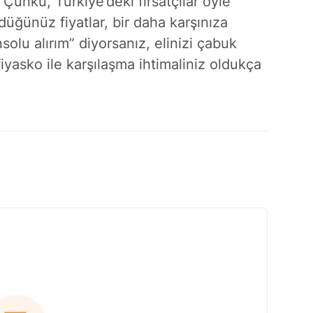
. Çünkü, Türkiye’deki fırsatçılar öyle
üğünüz fiyatlar, bir daha karşınıza
solu alırım” diyorsanız, elinizi çabuk
fiyasko ile karşılaşma ihtimaliniz oldukça