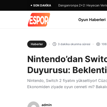
Danganronpa 2×2: Heyecan Verici
SON DAKIKA
Oyun Haberleri
Haberler
3 dakika okunma süresi
106
Nintendo’dan Switch
Duyurusu: Beklentil
Nintendo, Switch 2 fiyatını yükseltiyor! Cü
Ekonomiden ziyade oyun cenneti mi? Bakalı
admin