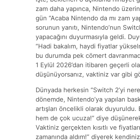
zam daha yapınca, Nintendo üzerindek
gün “Acaba Nintendo da mı zam yapa
sorunun yanıtı, Nintendo’nun Switch
yapacağını duyurmasıyla geldi. Duyur
“Hadi bakalım, haydi fiyatlar yük
bu durumda pek cömert davranmad
1 Eylül 2026’dan itibaren geçerli ol
düşünüyorsanız, vaktiniz var gibi 
Dünyada herkesin “Switch 2’yi ner
dönemde, Nintendo’ya yapılan baskı
artışları öncelikli olarak duyuruldu
hem de çok ucuza!” diye düşünerek
Vaktiniz gerçekten kısıtlı ve fiyatla
zamanında aldım!” diyerek kendini