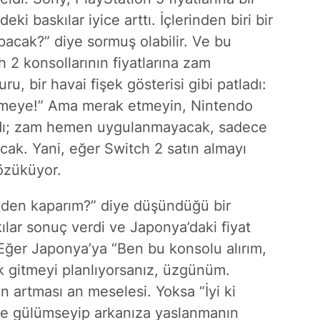
i baskılar iyice arttı. İçlerinden biri bir
cak?” diye sormuş olabilir. Ve bu
 2 konsollarının fiyatlarına zam
u, bir havai fişek gösterisi gibi patladı:
selmeye!” Ama merak etmeyin, Nintendo
ı; zam hemen uygulanmayacak, sadece
acak. Yani, eğer Switch 2 satın almayı
gözüküyor.
eden kaparım?” diye düşündüğü bir
lar sonuç verdi ve Japonya’daki fiyat
. Eğer Japonya’ya “Ben bu konsolu alırım,
 gitmeyi planlıyorsanız, üzgünüm.
rın artması an meselesi. Yoksa “İyi ki
ze gülümseyip arkanıza yaslanmanın