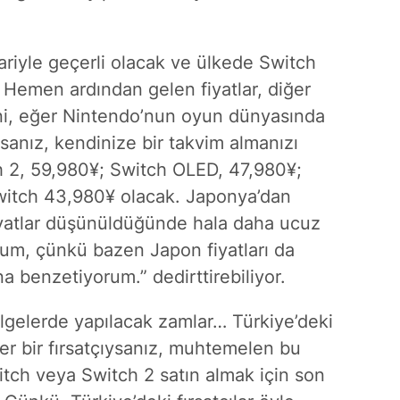
bariyle geçerli olacak ve ülkede Switch
. Hemen ardından gelen fiyatlar, diğer
Yani, eğer Nintendo’nun oyun dünyasında
anız, kendinize bir takvim almanızı
ch 2, 59,980¥; Switch OLED, 47,980¥;
Switch 43,980¥ olacak. Japonya’dan
 fiyatlar düşünüldüğünde hala daha ucuz
rum, çünkü bazen Japon fiyatları da
 benzetiyorum.” dedirttirebiliyor.
ölgelerde yapılacak zamlar… Türkiye’deki
ğer bir fırsatçıysanız, muhtemelen bu
tch veya Switch 2 satın almak için son