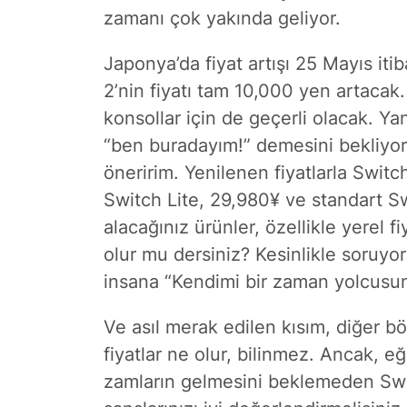
zamanı çok yakında geliyor.
Japonya’da fiyat artışı 25 Mayıs iti
2’nin fiyatı tam 10,000 yen artacak
konsollar için de geçerli olacak. 
“ben buradayım!” demesini bekliyors
öneririm. Yenilenen fiyatlarla Swit
Switch Lite, 29,980¥ ve standart 
alacağınız ürünler, özellikle yerel
olur mu dersiniz? Kesinlikle soruyo
insana “Kendimi bir zaman yolcusuna
Ve asıl merak edilen kısım, diğer b
fiyatlar ne olur, bilinmez. Ancak, e
zamların gelmesini beklemeden Swi