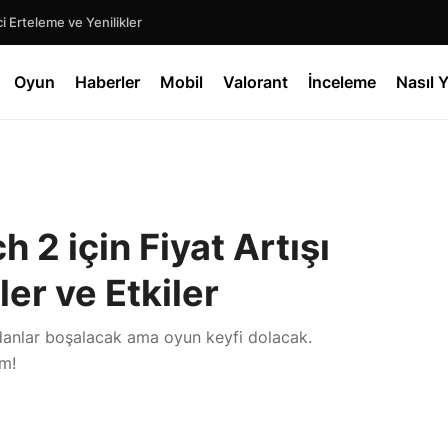
 Erteleme ve Yenilikler
Oyun
Haberler
Mobil
Valorant
İnceleme
Nasıl Y
 2 için Fiyat Artışı
er ve Etkiler
zdanlar boşalacak ama oyun keyfi dolacak.
m!