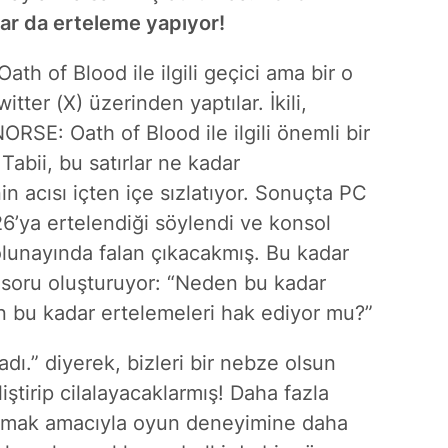
nlar da erteleme yapıyor!
th of Blood ile ilgili geçici ama bir o
tter (X) üzerinden yaptılar. İkili,
RSE: Oath of Blood ile ilgili önemli bir
abii, bu satırlar ne kadar
n acısı içten içe sızlatıyor. Sonuçta PC
6’ya ertelendiği söylendi ve konsol
lunayında falan çıkacakmış. Bu kadar
 soru oluşturuyor: “Neden bu kadar
 bu kadar ertelemeleri hak ediyor mu?”
madı.” diyerek, bizleri bir nebze olsun
liştirip cilalayacaklarmış! Daha fazla
katmak amacıyla oyun deneyimine daha