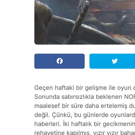
Geçen haftaki bir gelişme ile oyun 
Sonunda sabırsızlıkla beklenen NORS
maalesef bir süre daha ertelemiş d
değil. Çünkü, bu günlerde oyunlar
haberleri. İki haftalık bir gecikmen
rehavetine kapılmış, vızır vızır ba