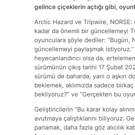
gelince çiçeklerin açtığı gibi, oyu
Arctic Hazard ve Tripwire, NORSE: Oa
kadar da önemli bir güncellemeyi Twi
oyunculara şöyle dediler: “Bugün, NO
güncellemeyi paylaşmak istiyoruz.” T
heyecanlandırıcı olsa da, ertelemeni
sürümünün çıkış tarihi 17 Şubat 202
sürümü de baharda, yani o aşkın do
beklemek, aklımızda sadece birkaç
bekliyoruz?” ve “Gerçekten bu oyun
Geliştiricilerin “Bu karar kolay alın
avutmaya çalıştıklarını biliyoruz. Ge
parlamak, daha fazla göz alıcılık 