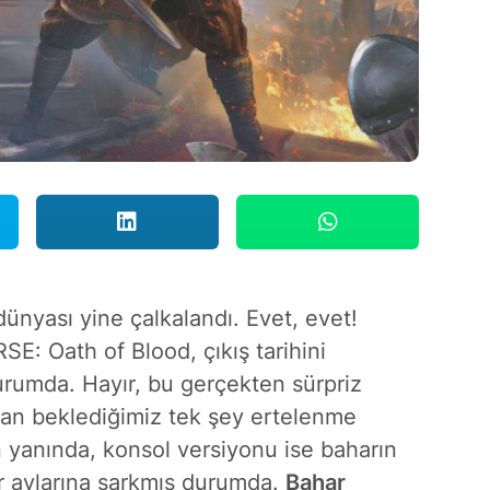
dünyası yine çalkalandı. Evet, evet!
E: Oath of Blood, çıkış tarihini
urumda. Hayır, bu gerçekten sürpriz
dan beklediğimiz tek şey ertelenme
in yanında, konsol versiyonu ise baharın
har aylarına sarkmış durumda.
Bahar