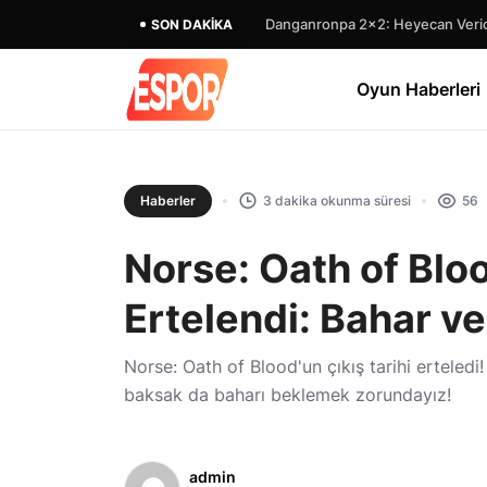
Danganronpa 2×2: Heyecan Verici
SON DAKIKA
Oyun Haberleri
Haberler
3 dakika okunma süresi
56
Norse: Oath of Bloo
Ertelendi: Bahar ve
Norse: Oath of Blood'un çıkış tarihi erteled
baksak da baharı beklemek zorundayız!
admin