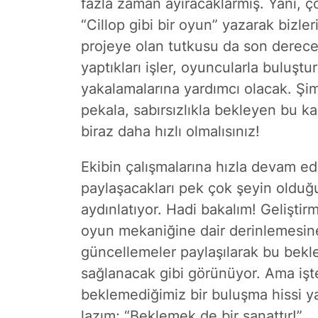
fazla zaman ayıracaklarmış. Yani,
ç
“Cillop gibi bir oyun” yazarak bizl
projeye olan tutkusu da son derec
yaptıkları işler, oyuncularla buluşt
yakalamalarına yardımcı olacak. Şim
pekala, sabırsızlıkla bekleyen bu ka
biraz daha hızlı olmalısınız!
Ekibin çalışmalarına hızla devam e
paylaşacakları pek çok şeyin olduğu
aydınlatıyor.
Hadi bakalım!
Geliştirm
oyun mekaniğine dair derinlemesine b
güncellemeler paylaşılarak bu bekle
sağlanacak gibi görünüyor. Ama işte
beklemediğimiz bir buluşma hissi y
lazım; “Beklemek de bir sanattır!”