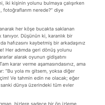
i, iki kişinin yolunu bulmaya çalışırken
, fotoğraflarım nerede?” diye
lanarak her köşe bucakta saklanan
 tanıyor. Düşünün ki, karanlık bir
a hafızasını kaybetmiş bir arkadaşınız
ye! Her adımda geri dönüş yolunu
rarlar alarak oyunun gidişatını
. Tam karar verme aşamasındasınız, ama
ar: “Bu yola mı gitsem, yoksa diğer
çim! Ve tahmin edin ne olacak; eğer
e sanki dünya üzerindeki tüm evler
agman, bizlere sadece bir ön izleme