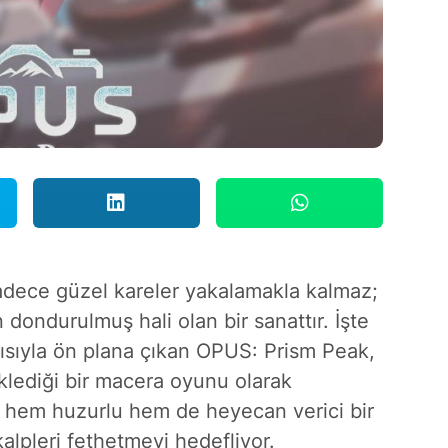
 sadece güzel kareler yakalamakla kalmaz;
dondurulmuş hali olan bir sanattır. İşte
ısıyla ön plana çıkan OPUS: Prism Peak,
klediği bir macera oyunu olarak
a hem huzurlu hem de heyecan verici bir
lpleri fethetmeyi hedefliyor.