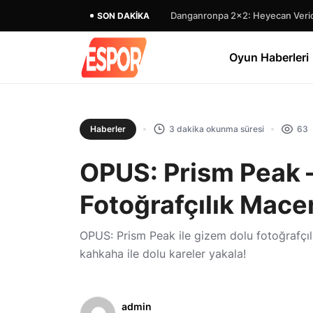
Danganronpa 2×2: Heyecan Verici
SON DAKIKA
Oyun Haberleri
Haberler
3 dakika okunma süresi
63
OPUS: Prism Peak 
Fotoğrafçılık Macer
OPUS: Prism Peak ile gizem dolu fotoğrafçılık
kahkaha ile dolu kareler yakala!
admin