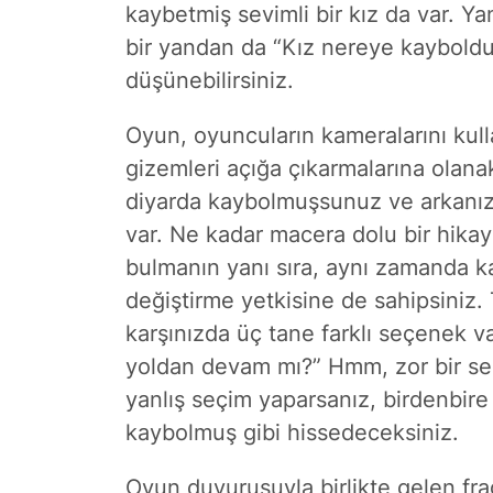
kaybetmiş sevimli bir kız da var. Yan
bir yandan da “Kız nereye kayboldu
düşünebilirsiniz.
Oyun, oyuncuların kameralarını kul
gizemleri açığa çıkarmalarına olanak
diyarda kaybolmuşsunuz ve arkanızd
var. Ne kadar macera dolu bir hika
bulmanın yanı sıra, aynı zamanda ka
değiştirme yetkisine de sahipsiniz
karşınızda üç tane farklı seçenek v
yoldan devam mı?” Hmm, zor bir se
yanlış seçim yaparsanız, birdenbir
kaybolmuş gibi hissedeceksiniz.
Oyun duyurusuyla birlikte gelen fr