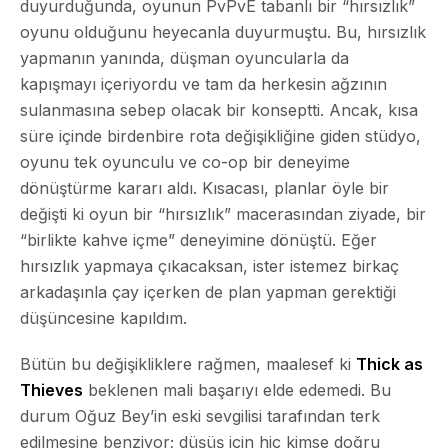
duyurduğunda, oyunun PvPvE tabanlı bir “hırsızlık”
oyunu olduğunu heyecanla duyurmuştu. Bu, hırsızlık
yapmanın yanında, düşman oyuncularla da
kapışmayı içeriyordu ve tam da herkesin ağzının
sulanmasına sebep olacak bir konseptti. Ancak, kısa
süre içinde birdenbire rota değişikliğine giden stüdyo,
oyunu tek oyunculu ve co-op bir deneyime
dönüştürme kararı aldı. Kısacası, planlar öyle bir
değişti ki oyun bir “hırsızlık” macerasından ziyade, bir
“birlikte kahve içme” deneyimine dönüştü. Eğer
hırsızlık yapmaya çıkacaksan, ister istemez birkaç
arkadaşınla çay içerken de plan yapman gerektiği
düşüncesine kapıldım.
Bütün bu değişikliklere rağmen, maalesef ki
Thick as
Thieves
beklenen mali başarıyı elde edemedi. Bu
durum Oğuz Bey’in eski sevgilisi tarafından terk
edilmesine benziyor; düşüş için hiç kimse doğru