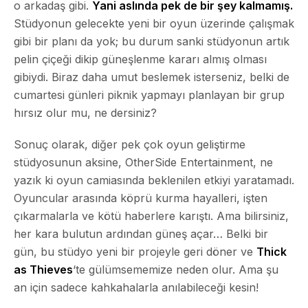
o arkadaş gibi.
Yani aslında pek de bir şey kalmamış.
Stüdyonun gelecekte yeni bir oyun üzerinde çalışmak
gibi bir planı da yok; bu durum sanki stüdyonun artık
pelin çiçeği dikip güneşlenme kararı almış olması
gibiydi. Biraz daha umut beslemek isterseniz, belki de
cumartesi günleri piknik yapmayı planlayan bir grup
hırsız olur mu, ne dersiniz?
Sonuç olarak, diğer pek çok oyun geliştirme
stüdyosunun aksine, OtherSide Entertainment, ne
yazık ki oyun camiasında beklenilen etkiyi yaratamadı.
Oyuncular arasında köprü kurma hayalleri, işten
çıkarmalarla ve kötü haberlere karıştı. Ama bilirsiniz,
her kara bulutun ardından güneş açar… Belki bir
gün, bu stüdyo yeni bir projeyle geri döner ve
Thick
as Thieves
‘te gülümsememize neden olur. Ama şu
an için sadece kahkahalarla anılabileceği kesin!