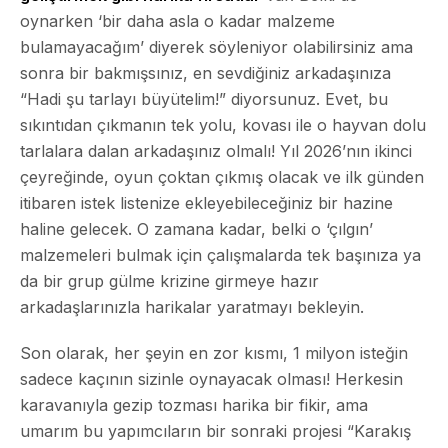
oynarken ‘bir daha asla o kadar malzeme
bulamayacağım’ diyerek söyleniyor olabilirsiniz ama
sonra bir bakmışsınız, en sevdiğiniz arkadaşınıza
“Hadi şu tarlayı büyütelim!” diyorsunuz. Evet, bu
sıkıntıdan çıkmanın tek yolu, kovası ile o hayvan dolu
tarlalara dalan arkadaşınız olmalı! Yıl 2026’nın ikinci
çeyreğinde, oyun çoktan çıkmış olacak ve ilk günden
itibaren istek listenize ekleyebileceğiniz bir hazine
haline gelecek. O zamana kadar, belki o ‘çılgın’
malzemeleri bulmak için çalışmalarda tek başınıza ya
da bir grup gülme krizine girmeye hazır
arkadaşlarınızla harikalar yaratmayı bekleyin.
Son olarak, her şeyin en zor kısmı, 1 milyon isteğin
sadece kaçının sizinle oynayacak olması! Herkesin
karavanıyla gezip tozması harika bir fikir, ama
umarım bu yapımcıların bir sonraki projesi “Karakış