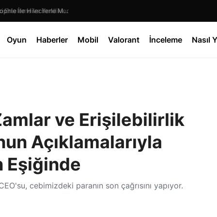
 Erteleme ve Yenilikler
Oyun
Haberler
Mobil
Valorant
İnceleme
Nasıl Y
lar ve Erişilebilirlik
nun Açıklamalarıyla
 Eşiğinde
EO'su, cebimizdeki paranın son çağrısını yapıyor.