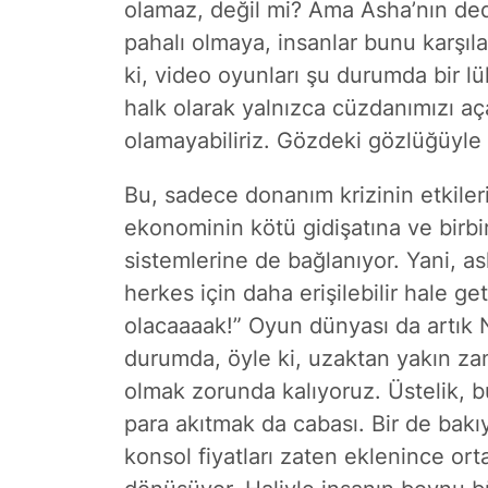
olamaz, değil mi? Ama Asha’nın ded
pahalı olmaya, insanlar bunu karşıl
ki, video oyunları şu durumda bir lü
halk olarak yalnızca cüzdanımızı aç
olamayabiliriz. Gözdeki gözlüğüyle
Bu, sadece donanım krizinin etkiler
ekonominin kötü gidişatına ve birb
sistemlerine de bağlanıyor. Yani, a
herkes için daha erişilebilir hale ge
olacaaaak!” Oyun dünyası da artık Ne
durumda, öyle ki, uzaktan yakın za
olmak zorunda kalıyoruz. Üstelik, b
para akıtmak da cabası. Bir de bakı
konsol fiyatları zaten eklenince or