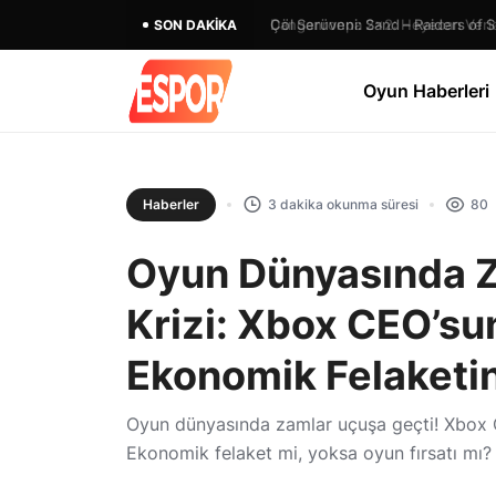
Danganronpa 2×2: Heyecan Verici
SON DAKIKA
Oyun Haberleri
Haberler
3 dakika okunma süresi
80
Oyun Dünyasında Zam
Krizi: Xbox CEO’su
Ekonomik Felaketin
Oyun dünyasında zamlar uçuşa geçti! Xbox C
Ekonomik felaket mi, yoksa oyun fırsatı mı?