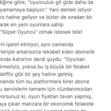
iğine göre, “oyunculuk git gide daha da
ayamamaya başlıyor.” Yani demek istiyor
ks haline geliyor ve bizler de sıradan bir
arak en yeni oyunlara sahip
 “Süper Oyuncu” olmak istesek bile!
ini işaret etmiyor, aynı zamanda
irleriyle amansızca rekabet eden abonelik
slında Asha’nın derdi şuydu: “Oyunları
tirmeliyiz, yoksa bu iş büyük bir felaket
tflix gibi bir şey haline gelmiş
manda tüm bu platformlara birer abone
u servislerin tamamı için cüzdanımızdan
yorsunuz ki, oyun fiyatları tavan yapmış,
taya çıkan manzara bir ekonomik felakete