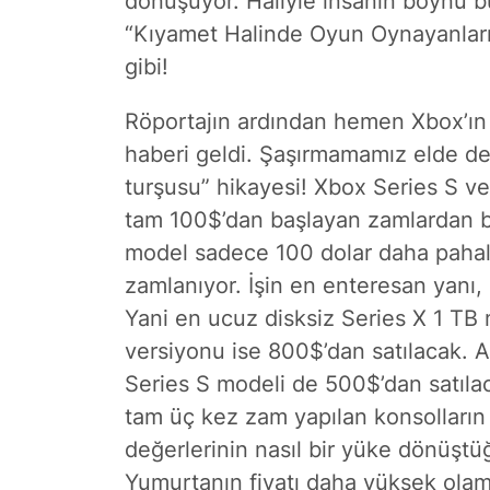
dönüşüyor. Haliyle insanın boynu b
“Kıyamet Halinde Oyun Oynayanları
gibi!
Röportajın ardından hemen Xbox’ın 
haberi geldi. Şaşırmamamız elde değ
turşusu” hikayesi! Xbox Series S ve
tam 100$’dan başlayan zamlardan 
model sadece 100 dolar daha pahalı
zamlanıyor. İşin en enteresan yanı,
Yani en ucuz disksiz Series X 1 TB 
versiyonu ise 800$’dan satılacak. 
Series S modeli de 500$’dan satılac
tam üç kez zam yapılan konsolların
değerlerinin nasıl bir yüke dönüşt
Yumurtanın fiyatı daha yüksek olam