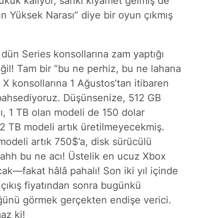
ükük kalıyor, sanki kıyamet gelmiş de
n Yüksek Narası” diye bir oyun çıkmış
dün Series konsollarına zam yaptığı
il! Tam bir “bu ne perhiz, bu ne lahana
 X konsollarına 1 Ağustos’tan itibaren
bahsediyoruz. Düşünsenize, 512 GB
, 1 TB olan modeli de 150 dolar
 2 TB modeli artık üretilmeyecekmiş.
modeli artık 750$’a, disk sürücülü
Aahh bu ne acı! Üstelik en ucuz Xbox
ak—fakat hâlâ pahalı! Son iki yıl içinde
 çıkış fiyatından sonra bugünkü
üğünü görmek gerçekten endişe verici.
az ki!