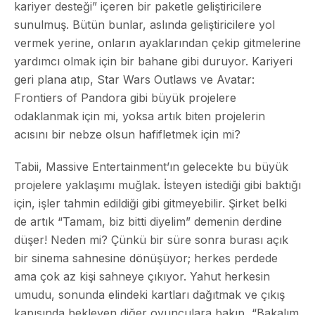
kariyer desteği” içeren bir paketle geliştiricilere
sunulmuş. Bütün bunlar, aslında geliştiricilere yol
vermek yerine, onların ayaklarından çekip gitmelerine
yardımcı olmak için bir bahane gibi duruyor. Kariyeri
geri plana atıp, Star Wars Outlaws ve Avatar:
Frontiers of Pandora gibi büyük projelere
odaklanmak için mi, yoksa artık biten projelerin
acısını bir nebze olsun hafifletmek için mi?
Tabii, Massive Entertainment’ın gelecekte bu büyük
projelere yaklaşımı muğlak. İsteyen istediği gibi baktığı
için, işler tahmin edildiği gibi gitmeyebilir. Şirket belki
de artık “Tamam, biz bitti diyelim” demenin derdine
düşer! Neden mi? Çünkü bir süre sonra burası açık
bir sinema sahnesine dönüşüyor; herkes perdede
ama çok az kişi sahneye çıkıyor. Yahut herkesin
umudu, sonunda elindeki kartları dağıtmak ve çıkış
kapısında bekleyen diğer oyunculara bakıp, “Bakalım