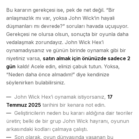
Bu kararın gerekçesi ise, pek de net değil. “Bir
anlaşmazlık mı var, yoksa John Wick’in hayali
düşmanları mı devrede?” soruları havada uçuşuyor.
Gerekçesi ne olursa olsun, sonuçta bir oyunla daha
vedalaşmak zorundayız. John Wick Hex’i
oynamadıysanız ve günün birinde oynamak gibi bir
niyetiniz varsa,
satın almak için önünüzde sadece 2
gün
kaldı! Acele edin, elinizi çabuk tutun. Yoksa,
“Neden daha önce almadım!” diye kendinize
söylenirken bulabilirsiniz.
John Wick Hex’i oynamak istiyorsanız,
17
Temmuz 2025
tarihini bir kenara not edin.
Geliştiricilerin neden bu kararı aldığına dair teoriler
üretin; belki de bir grup John Wick hayranı, oyunun
arkasındaki kodları çalmaya çalıştı.
Son olarak, oyun dünyasında yaşanan bu