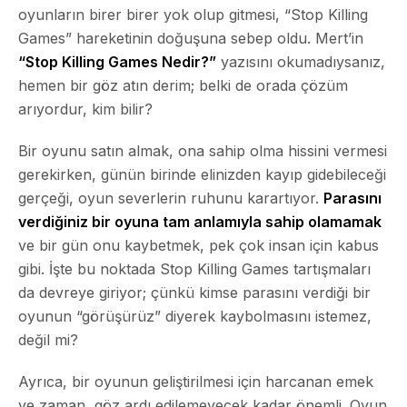
oyunların birer birer yok olup gitmesi, “Stop Killing
Games” hareketinin doğuşuna sebep oldu. Mert’in
“Stop Killing Games Nedir?”
yazısını okumadıysanız,
hemen bir göz atın derim; belki de orada çözüm
arıyordur, kim bilir?
Bir oyunu satın almak, ona sahip olma hissini vermesi
gerekirken, günün birinde elinizden kayıp gidebileceği
gerçeği, oyun severlerin ruhunu karartıyor.
Parasını
verdiğiniz bir oyuna tam anlamıyla sahip olamamak
ve bir gün onu kaybetmek, pek çok insan için kabus
gibi. İşte bu noktada Stop Killing Games tartışmaları
da devreye giriyor; çünkü kimse parasını verdiği bir
oyunun “görüşürüz” diyerek kaybolmasını istemez,
değil mi?
Ayrıca, bir oyunun geliştirilmesi için harcanan emek
ve zaman, göz ardı edilemeyecek kadar önemli. Oyun