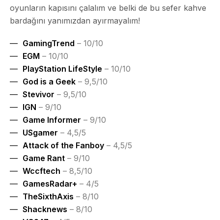
oyunların kapısını çalalım ve belki de bu sefer kahve
bardağını yanımızdan ayırmayalım!
GamingTrend
– 10/10
EGM
– 10/10
PlayStation LifeStyle
– 10/10
God is a Geek
– 9,5/10
Stevivor
– 9,5/10
IGN
– 9/10
Game Informer
– 9/10
USgamer
– 4,5/5
Attack of the Fanboy
– 4,5/5
Game Rant
– 9/10
Wccftech
– 8,5/10
GamesRadar+
– 4/5
TheSixthAxis
– 8/10
Shacknews
– 8/10