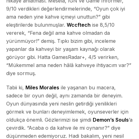
hikaye anlatması. Mesela,
IGN
ve
Game Informer
,
9/10 verdikleri değerlendirmelerinde, “Oyun çok iyi
ama neden yine kahve içmeyi unuttun?” gibi
eleştirilerde bulunmuşlar.
Wccftech
ise 8,5/10
vererek, “Fena değil ama kahve olmadan da
yürünmüyor!” demiş. Tıpkı bizim gibi, inceleme
yapanlar da kahveyi bir yaşam kaynağı olarak
görüyor gibi. Hatta
GamesRadar+
, 4/5 verirken,
“Mükemmel ama neden hâlâ kahveye ihtiyacım var?”
diye sormuş.
Tabii ki,
Miles Morales
ile yaşanan bu macera,
sadece bir oyun değil, aynı zamanda bir deneyim.
Oyun dünyasında yeni neslin getirdiği yenilikleri
görmek ve bunları deneyimlemek, oyunseverler için
oldukça önemli. Gözlerimizi ise şimdi
Demon’s Souls
’a
çevirdik. “Acaba o da kahve ile mi oynanır?” diye
düşünmeden edemiyoruz. Hadi bakalım, yeni nesil