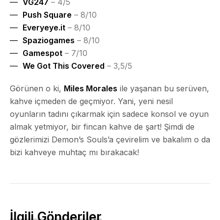
VG247
– 4/5
Push Square
– 8/10
Everyeye.it
– 8/10
Spaziogames
– 8/10
Gamespot
– 7/10
We Got This Covered
– 3,5/5
Görünen o ki,
Miles Morales
ile yaşanan bu serüven,
kahve içmeden de geçmiyor. Yani, yeni nesil
oyunların tadını çıkarmak için sadece konsol ve oyun
almak yetmiyor, bir fincan kahve de şart! Şimdi de
gözlerimizi Demon’s Souls’a çevirelim ve bakalım o da
bizi kahveye muhtaç mı bırakacak!
İlgili Gönderiler