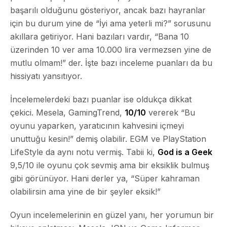
başarılı olduğunu gösteriyor, ancak bazı hayranlar
için bu durum yine de “İyi ama yeterli mi?” sorusunu
akıllara getiriyor. Hani bazıları vardır, “Bana 10
üzerinden 10 ver ama 10.000 lira vermezsen yine de
mutlu olmam!” der. İşte bazı inceleme puanları da bu
hissiyatı yansıtıyor.
İncelemelerdeki bazı puanlar ise oldukça dikkat
çekici. Mesela,
GamingTrend
,
10/10
vererek “Bu
oyunu yaparken, yaratıcının kahvesini içmeyi
unuttuğu kesin!” demiş olabilir.
EGM
ve
PlayStation
LifeStyle
da aynı notu vermiş. Tabii ki,
God is a Geek
9,5/10 ile oyunu çok sevmiş ama bir eksiklik bulmuş
gibi görünüyor. Hani derler ya, “Süper kahraman
olabilirsin ama yine de bir şeyler eksik!”
Oyun incelemelerinin en güzel yanı, her yorumun bir