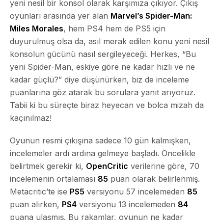
yeni nesil bir konsol olarak karşımıza çıkıyor. Çıkış
oyunları arasında yer alan
Marvel’s Spider-Man:
Miles Morales
, hem PS4 hem de PS5 için
duyurulmuş olsa da, asıl merak edilen konu yeni nesil
konsolun gücünü nasıl sergileyeceği. Herkes, “Bu
yeni Spider-Man, eskiye göre ne kadar hızlı ve ne
kadar güçlü?” diye düşünürken, biz de inceleme
puanlarına göz atarak bu sorulara yanıt arıyoruz.
Tabii ki bu süreçte biraz heyecan ve bolca mizah da
kaçınılmaz!
Oyunun resmi çıkışına sadece 10 gün kalmışken,
incelemeler ardı ardına gelmeye başladı. Öncelikle
belirtmek gerekir ki,
OpenCritic
verilerine göre, 70
incelemenin ortalaması
85
puan olarak belirlenmiş.
Metacritic’te ise
PS5
versiyonu 57 incelemeden
85
puan alırken,
PS4
versiyonu 13 incelemeden
84
puana ulaşmış. Bu rakamlar, oyunun ne kadar