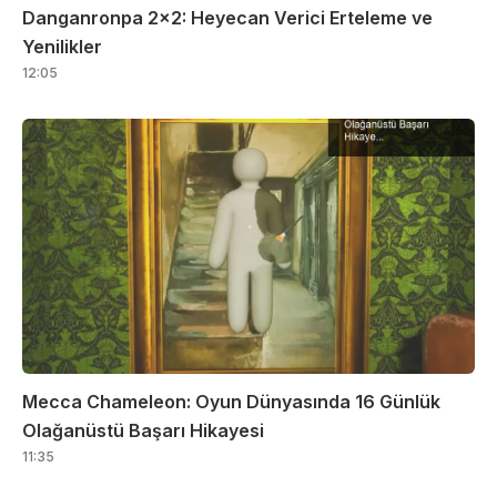
Danganronpa 2×2: Heyecan Verici Erteleme ve
Yenilikler
12:05
Mecca Chameleon: Oyun Dünyasında 16 Günlük
Olağanüstü Başarı Hikayesi
11:35