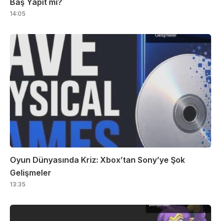
Baş Yapıt mı?
14:05
Oyun Dünyasında Kriz: Xbox’tan Sony’ye Şok
Gelişmeler
13:35