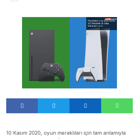
10 Kasım 2020, oyun meraklıları için tam anlamıyla