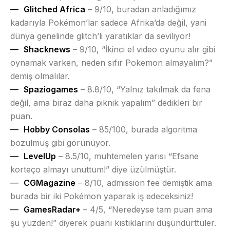
Glitched Africa
– 9/10, buradan anladığımız
kadarıyla Pokémon’lar sadece Afrika’da değil, yani
dünya genelinde glitch’li yaratıklar da seviliyor!
Shacknews
– 9/10, “İkinci el video oyunu alır gibi
oynamak varken, neden sıfır Pokemon almayalım?”
demiş olmalılar.
Spaziogames
– 8.8/10, “Yalnız takılmak da fena
değil, ama biraz daha piknik yapalım” dedikleri bir
puan.
Hobby Consolas
– 85/100, burada algoritma
bozulmuş gibi görünüyor.
LevelUp
– 8.5/10, muhtemelen yarısı “Efsane
korteço almayı unuttum!” diye üzülmüştür.
CGMagazine
– 8/10, admission fee demiştik ama
burada bir iki Pokémon yaparak iş edeceksiniz!
GamesRadar+
– 4/5, “Neredeyse tam puan ama
şu yüzden!” diyerek puanı kıstıklarını düşündürttüler.