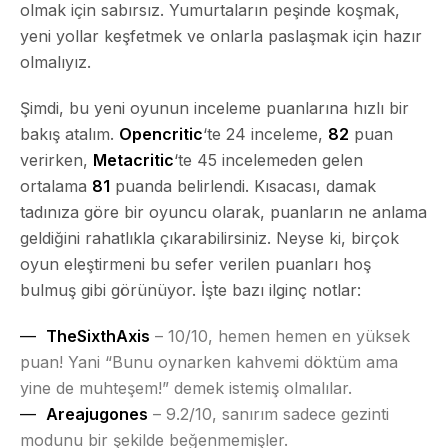
olmak için sabırsız. Yumurtaların peşinde koşmak,
yeni yollar keşfetmek ve onlarla paslaşmak için hazır
olmalıyız.
Şimdi, bu yeni oyunun inceleme puanlarına hızlı bir
bakış atalım.
Opencritic
‘te 24 inceleme,
82
puan
verirken,
Metacritic
‘te 45 incelemeden gelen
ortalama
81
puanda belirlendi. Kısacası, damak
tadınıza göre bir oyuncu olarak, puanların ne anlama
geldiğini rahatlıkla çıkarabilirsiniz. Neyse ki, birçok
oyun eleştirmeni bu sefer verilen puanları hoş
bulmuş gibi görünüyor. İşte bazı ilginç notlar:
TheSixthAxis
– 10/10, hemen hemen en yüksek
puan! Yani “Bunu oynarken kahvemi döktüm ama
yine de muhteşem!” demek istemiş olmalılar.
Areajugones
– 9.2/10, sanırım sadece gezinti
modunu bir şekilde beğenmemişler.