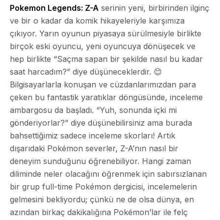
Pokemon Legends: Z-A
serinin yeni, birbirinden ilginç
ve bir o kadar da komik hikayeleriyle karşımıza
çıkıyor. Yarın oyunun piyasaya sürülmesiyle birlikte
birçok eski oyuncu, yeni oyuncuya dönüşecek ve
hep birlikte “Saçma sapan bir şekilde nasıl bu kadar
saat harcadım?” diye düşüneceklerdir. 😊
Bilgisayarlarla konuşan ve cüzdanlarımızdan para
çeken bu fantastik yaratıklar döngüsünde, inceleme
ambargosu da başladı. “Yuh, sonunda içki mi
gönderiyorlar?” diye düşünebilirsiniz ama burada
bahsettiğimiz sadece inceleme skorları! Artık
dışarıdaki Pokémon severler, Z-A’nın nasıl bir
deneyim sunduğunu öğrenebiliyor. Hangi zaman
diliminde neler olacağını öğrenmek için sabırsızlanan
bir grup full-time Pokémon dergicisi, incelemelerin
gelmesini bekliyordu; çünkü ne de olsa dünya, en
azından birkaç dakikalığına Pokémon’lar ile felç