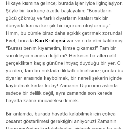
Hikaye kısmına gelince; burada işler iyice ilginçleşiyor.
Şöyle bir korkunç özetle başlayalım:
“Boyutların
gücü çökmüş ve farklı diyarların kıtaları tek bir
dünyada karma karışık bir uçurum oluşturmuş.”
Hmm, bu cümle biraz daha açıklık getirmek zorunda!
Evet, burada
Kan Kraliçesi
var ve o da elini kaldırmış:
“Burası benim kıyametim, kimse çıkamaz!” Tam bir
sürükleyici macera değil mi? Herkesin bir alternatif
gerçeklikten kaçış gününe ihtiyaç duyduğu bir yer. O
yüzden, tam bu noktada dikkatli olmalısınız; çünkü bu
diyarlar arasında kaybolmak, bir naneli şekerin içinde
kaybolmak kadar kolay! Zamanın Uçurumu aslında
sadece bir delilik değil, aynı zamanda son kerede
hayatta kalma mücadelesi demek.
Bir anlamda, burada hayatta kalabilmek için çokça
cesaret gösterilmesi gerektiğini anlıyoruz! Zamanın
Uçurumu’ndan kurtulabilenler, giderek sönen bir ışık