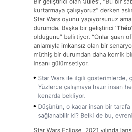
Bir geliştirici olan
‘Jules’
, “Bu bir sa
kurtarmaya çalışıyoruz” derken aslı
Star Wars oyunu yapıyorsunuz ama 
durumda. Başka bir geliştirici
‘Théo
olduğunu” belirtiyor. “Onlar şuan 
anlamıyla imkansız olan bir senaryo
müthiş bir durumdan daha komik bir
insanı gülümsetiyor.
Star Wars
ile ilgili gösterimlerde,
Yüzlerce çalışmaya hazır insan he
kenarda bekliyor.
Düşünün, o kadar insan bir tarafa i
sağlanabilir ki? Belki de bu, evren
Star Wars Eclipse, 2021 yılında lan