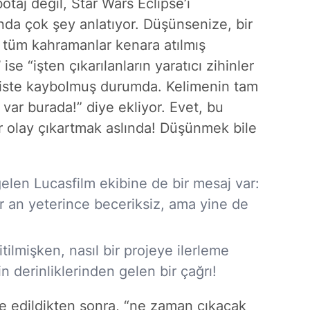
botaj değil, Star Wars Eclipse’i
nda çok şey anlatıyor. Düşünsenize, bir
tüm kahramanlar kenara atılmış
’
ise “işten çıkarılanların yaratıcı zihinler
ofiste kaybolmuş durumda. Kelimenin tam
 var burada!” diye ekliyor.
Evet, bu
 olay çıkartmak aslında! Düşünmek bile
 gelen Lucasfilm ekibine de bir mesaj var:
r an yeterince beceriksiz, ama yine de
tilmişken, nasıl bir projeye ilerleme
in derinliklerinden gelen bir çağrı!
se edildikten sonra, “ne zaman çıkacak