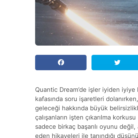
Quantic Dream’de işler iyiden iyiy
kafasında soru işaretleri dolanırken
geleceği hakkında büyük belirsizlikle
çalışanların işten çıkarılma korkus
sadece birkaç başarılı oyunu değil
eden hikayeleri ile tanındığı düşü