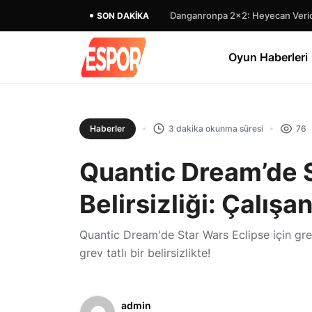
Danganronpa 2×2: Heyecan Verici
SON DAKIKA
Oyun Haberleri
Haberler
3 dakika okunma süresi
76
Quantic Dream’de S
Belirsizliği: Çalışa
Quantic Dream'de Star Wars Eclipse için grevd
grev tatlı bir belirsizlikte!
admin