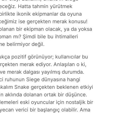
öreceğiz. Hatta tahmin yürütmek
birlikte ikonik ekipmanlar da oyuna
ceğimiz ise gerçekten merak konusu!
 dolanan bir ekipman olacak, ya da yoksa
pman mı? Şimdi bile bu ihtimalleri
 belirmiyor değil.
kça pozitif görünüyor; kullanıcılar bu
erçekten merak ediyor. Anlaşılan o ki,
 ve merak dalgası yayılmış durumda.
leci ruhunun Siege dünyasına hangi
“Bakalım Snake gerçekten beklenen etkiyi
in aklında dolanan ortak bir düşünce.
emeleri eski oyuncular için nostaljik bir
yecan verici bir başlangıç olabilir. Ama