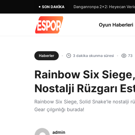
Danganronpa 2×2: Heyecan Verici
SON DAKIKA
Oyun Haberleri
Haberler
3 dakika okunma süresi
73
Rainbow Six Siege,
Nostalji Rüzgarı Est
Rainbow Six Siege, Solid Snake'le nostalji rüz
Gear çılgınlığı burada!
admin