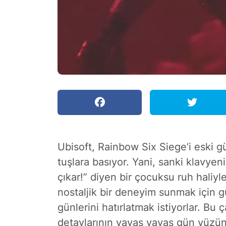
Ubisoft, Rainbow Six Siege’i eski 
tuşlara basıyor. Yani, sanki klavyen
çıkar!” diyen bir çocuksu ruh haliyle
nostaljik bir deneyim sunmak için gü
günlerini hatırlatmak istiyorlar. Bu
detaylarının yavaş yavaş gün yüzün