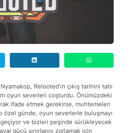
yamakop, Relooted’ın çıkış tarihini tatlı
tüm oyun severleri coşturdu. Önümüzdeki
arak ifade etmek gerekirse, muhtemelen
o özel günde, oyun severlerle buluşmayı
a geçiyor ve bizleri peşinde sürükleyecek
yal gücü sınırlarını zorlamak için