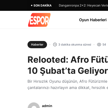
Danganronpa 2×2: Heyecan Verici
SON DAKIKA
Oyun Haberleri
Haberler
3 dakika okunma süresi
54
Relooted: Afro Fütü
10 Şubat’ta Geliyor
Bir Hırsızlık Oyunu düşünün, Afro Fütürizmle
çantalarınızı hazırlayın ama dikkat, hırsızlık 
admin