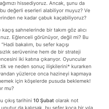
ağımızı hissediyoruz. Ancak, şunu da
u değerli eserleri alabiliyor muyuz? Ve
 yerinden ne kadar çabuk kaçabiliyoruz?
 kaçış sahnelerinde bir takım göz alıcı
unuz. Eğlenceli görünüyor, değil mi? Bu
“Hadi bakalım, bu sefer kaçışı
sızlık serüvenine hem de bir strateji
cesini iki katına çıkarıyor. Oyuncular
tik ve neden sonuç ilişkilerini* kurarken
 yandan yüzlerce onca hazineyi kapmaya
kmemek için köşelerde pusuda beklemek!
yor mu?
 çıkış tarihini
10 Şubat
olarak not
i unutur da kalırsak, bu sefer koca bir yıla