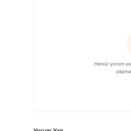
Henüz yorum yap
yapmak
Yorum Yap