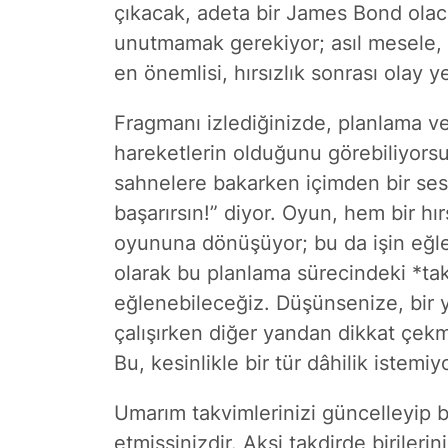
çıkacak, adeta bir James Bond olac
unutmamak gerekiyor; asıl mesele, b
en önemlisi, hırsızlık sonrası olay
Fragmanı izlediğinizde, planlama ve
hareketlerin olduğunu görebiliyors
sahnelere bakarken içimden bir ses 
başarırsın!” diyor. Oyun, hem bir hır
oyununa dönüşüyor; bu da işin eğlen
olarak bu planlama sürecindeki *tak
eğlenebileceğiz. Düşünsenize, bir
çalışırken diğer yandan dikkat çe
Bu, kesinlikle bir tür dâhilik istemi
Umarım takvimlerinizi güncelleyip bu
etmişsinizdir. Aksi takdirde birilerin