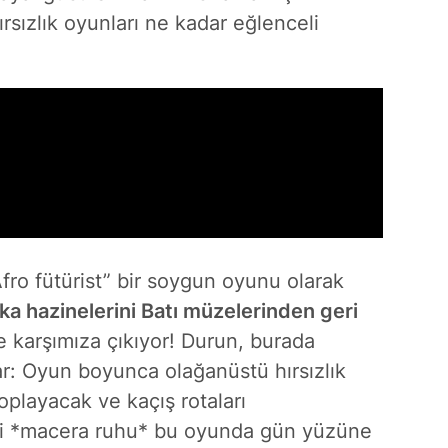
rsızlık oyunları ne kadar eğlenceli
“Afro fütürist” bir soygun oyunu olarak
ika hazinelerini Batı müzelerinden geri
e karşımıza çıkıyor! Durun, burada
r: Oyun boyunca olağanüstü hırsızlık
toplayacak ve kaçış rotaları
eki *macera ruhu* bu oyunda gün yüzüne