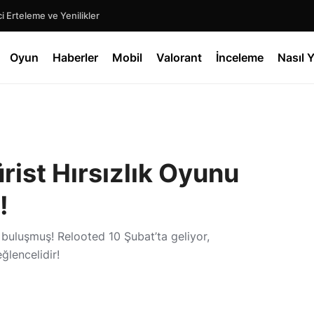
 Erteleme ve Yenilikler
Oyun
Haberler
Mobil
Valorant
İnceleme
Nasıl Y
rist Hırsızlık Oyunu
!
 buluşmuş! Relooted 10 Şubat’ta geliyor,
eğlencelidir!