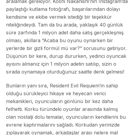
aralamak gerekiyor. Koshi Nakanishi’nin Instagram’da
paylaştığı kutlama fotoğrafı, başarılarından dolayı
kendisine ve ekibe vermek istediği bir teşekkür
niteliğindeydi. Tam da bu arada, yaklaşık 40 günlük
süre zarfında 1 milyon adet daha satış gerçekleşmiş
olması, akıllara “Acaba bu oyunu oynarken bir
yerlerde bir gizli formül mü var?” sorusunu getiriyor.
Düşünün bir kere, durup dururken, yedinci oyuncak
ayısını almanız için 1 milyon adetin satılıp, sizin o
sırada oynamaya oturduğunuz saatte denk gelmesi!
Bunların yanı sıra, Resident Evil Requiem’in sahip
olduğu sürükleyici hikaye ve heyecan verici
mekanikleri, oyuncuların gönlünü bir kez daha
fethetti. Korku türündeki oyunlar arasında kalmış
olan nostalji dolu temalar, oyuncuların kendilerini bu
evrene kaptırmalarını sağladı. Korkudan yerinizde
zıplayarak oynamak, arkadaşlar arası nelere mal