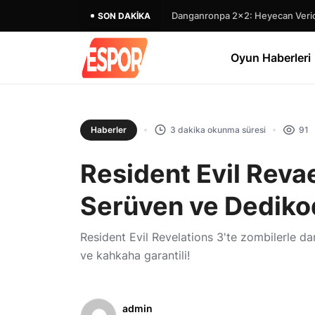
Danganronpa 2×2: Heyecan Verici
SON DAKIKA
Oyun Haberleri
Haberler
3 dakika okunma süresi
91
Resident Evil Revae
Serüven ve Dediko
Resident Evil Revelations 3'te zombilerle d
ve kahkaha garantili!
admin