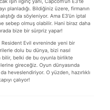
ncak işin ilginç yanı, Capcom’un E3’te
yı planladığı. Bildiğiniz üzere, firmanın
 çalıştığı da söyleniyor. Ama E3’ün iptal
e sebep olmuş olabilir. Hani biraz daha
ırada bize bir sürpriz yapar!
 Resident Evil evreninde yeni bir
lerle dolu bu dünya, bizi nasıl
ilir, belki de bu oyunla birlikte
elerine gireceğiz. Oyun dünyasında
da heveslendiriyor. O yüzden, hazırlıklı
apıyı çalıyor!