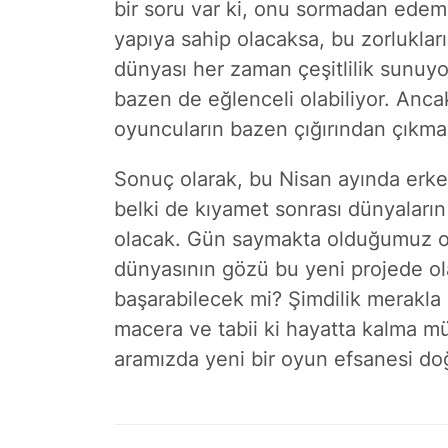
bir soru var ki, onu sormadan edem
yapıya sahip olacaksa, bu zorluklar
dünyası her zaman çeşitlilik sunuyo
bazen de eğlenceli olabiliyor. Ancak
oyuncuların bazen çığırından çıkmas
Sonuç olarak, bu Nisan ayında erke
belki de kıyamet sonrası dünyaların 
olacak. Gün saymakta olduğumuz o t
dünyasının gözü bu yeni projede ola
başarabilecek mi? Şimdilik merakla
macera ve tabii ki hayatta kalma müc
aramızda yeni bir oyun efsanesi do