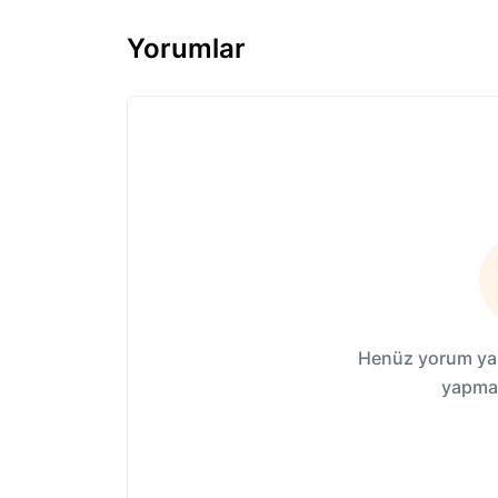
Yorumlar
Henüz yorum yap
yapmak