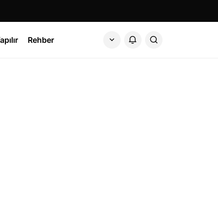
apılır
Rehber