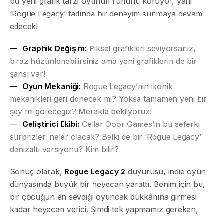
bu yeni grafik tarzı oyunun ruhunu koruyor, yani
‘Rogue Legacy’ tadında bir deneyim sunmaya devam
edecek!
Graphik Değişim:
Piksel grafikleri seviyorsanız,
biraz hüzünlenebilirsiniz ama yeni grafiklerin de bir
şansı var!
Oyun Mekaniği:
Rogue Legacy’nin ikonik
mekanikleri geri dönecek mi? Yoksa tamamen yeni bir
şey mi göreceğiz? Merakla bekliyoruz!
Geliştirici Ekibi:
Cellar Door Games’in bu seferki
sürprizleri neler olacak? Belki de bir ‘Rogue Legacy’
denizaltı versiyonu? Kim bilir?
Sonuç olarak,
Rogue Legacy 2
duyurusu, indie oyun
dünyasında büyük bir heyecan yarattı. Benim için bu,
bir çocuğun en sevdiği oyuncak dükkânına girmesi
kadar heyecan verici. Şimdi tek yapmamız gereken,