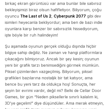
birkaç ekran görüntüsü var ama bunlar bile sabırsız
bekleyişimizi biraz olsun hafifletiyor. Biliyorum, çoğu
oyuncu
The Last of Us 2
,
Cyberpunk 2077
gibi dev
isimleri heyecanla bekliyordur; ama ben de bazı indie
oyunlara karşı benzer bir sabırsızlık hissediyorum,
işte böyle bir ruh halindeyim!
Şu aşamada oyunun gerçek olduğu dışında hiçbir
bilgiye sahip değiliz. Ne zaman ve hangi platformlara
çıkacağını bilmiyoruz. Ancak bir şey kesin; oyunun
yeni bir grafik tarzı benimsediğini görmek mümkün.
Piksel çizimlerden vazgeçilmiş. Biliyorum, piksel
grafikleri bazılarına nostaljik bir tat katıyor, ama
bence bu yeni tarz da oldukça hoş! Sonuçta, her
şeyin bir evrimi vardır, değil mi? Belki de Cellar Door
Games, bir gün “Neden piksellerle sınırlı kalalım ki,
3D’ye geçelim!” diye düşündüler. Ama merak etmeyin,