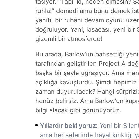
taşıyor. “Tabii ki, neden olmasın? 
ruhla!” demedi ama bunu demek iste
yanıtı, bir ruhani devam oyunu üzeri
doğruluyor. Yani, kısacası, yeni bir
gizemli bir atmosferde!
Bu arada, Barlow’un bahsettiği yeni
tarafından geliştirilen Project A değ
başka bir şeyle uğraşıyor. Ama me
açıklığa kavuşturdu. Şimdi hepimiz
zaman duyurulacak? Hangi sürprizle
henüz belirsiz. Ama Barlow’un kapıy
bilgi alacak gibi görünüyoruz.
Yıllardır bekliyoruz:
Yeni bir Silent
ama her seferinde hayal kırıklığı y