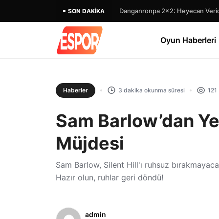
Danganronpa 2×2: Heyecan Verici
SON DAKIKA
Oyun Haberleri
Haberler
3 dakika okunma süresi
121
Sam Barlow’dan Yeni
Müjdesi
Sam Barlow, Silent Hill'ı ruhsuz bırakmayacak
Hazır olun, ruhlar geri döndü!
admin