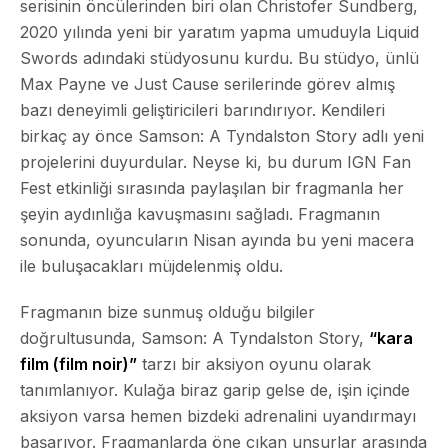
serisinin öncülerinden biri olan Christofer Sundberg,
2020 yılında yeni bir yaratım yapma umuduyla Liquid
Swords adındaki stüdyosunu kurdu. Bu stüdyo, ünlü
Max Payne ve Just Cause serilerinde görev almış
bazı deneyimli geliştiricileri barındırıyor. Kendileri
birkaç ay önce Samson: A Tyndalston Story adlı yeni
projelerini duyurdular. Neyse ki, bu durum IGN Fan
Fest etkinliği sırasında paylaşılan bir fragmanla her
şeyin aydınlığa kavuşmasını sağladı. Fragmanın
sonunda, oyuncuların Nisan ayında bu yeni macera
ile buluşacakları müjdelenmiş oldu.
Fragmanın bize sunmuş olduğu bilgiler
doğrultusunda, Samson: A Tyndalston Story,
“kara
film (film noir)”
tarzı bir aksiyon oyunu olarak
tanımlanıyor. Kulağa biraz garip gelse de, işin içinde
aksiyon varsa hemen bizdeki adrenalini uyandırmayı
başarıyor. Fragmanlarda öne çıkan unsurlar arasında