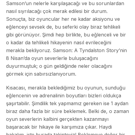
Samson’un nelerle karşılaşacağı ve bu sorunlardan
nasıl sıyrılacağı çok merak edilesi bir durum.
Sonuçta, biz oyuncular her ne kadar aksiyonu ve
eğlenceyi sevsek de, bu seferki olay biraz tehlikeli
gibi görünüyor. Şimdi hep birlikte, bu eğlenceli ve bir
o kadar da tehlikeli hikayenin nasıl evrileceğini
merakla bekliyoruz. Samson: A Tyndalston Story’nin
8 Nisan’da oyun severlerle buluşacağını
duyurmuştuk; o gün geldiğinde neler olacağını
görmek için sabırsızlanıyorum.
Kısacası, merakla beklediğimiz bu oyunun, sunduğu
eğlencenin ve adrenalinin boyutları bizleri oldukça
şaşırtabilir. Şimdilik tek yapmamız gereken ise 1 aydan
biraz daha fazla bir süre beklemek. Belki de, o zaman
oyun severlerin kalbini gerçekten kazanmayı
başaracak bir hikaye ile karşımıza çıkar. Haydi
bakalım, işte burada takipteyiz! Beklemeye değer bir