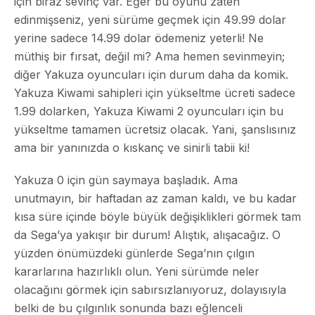
için biraz sevinç var. Eğer bu oyunu zaten
edinmişseniz, yeni sürüme geçmek için 49.99 dolar
yerine sadece 14.99 dolar ödemeniz yeterli! Ne
müthiş bir fırsat, değil mi? Ama hemen sevinmeyin;
diğer Yakuza oyuncuları için durum daha da komik.
Yakuza Kiwami sahipleri için yükseltme ücreti sadece
1.99 dolarken, Yakuza Kiwami 2 oyuncuları için bu
yükseltme tamamen ücretsiz olacak. Yani, şanslısınız
ama bir yanınızda o kıskanç ve sinirli tabii ki!
Yakuza 0 için gün saymaya başladık. Ama
unutmayın, bir haftadan az zaman kaldı, ve bu kadar
kısa süre içinde böyle büyük değişiklikleri görmek tam
da Sega’ya yakışır bir durum! Alıştık, alışacağız. O
yüzden önümüzdeki günlerde Sega’nın çılgın
kararlarına hazırlıklı olun. Yeni sürümde neler
olacağını görmek için sabırsızlanıyoruz, dolayısıyla
belki de bu çılgınlık sonunda bazı eğlenceli