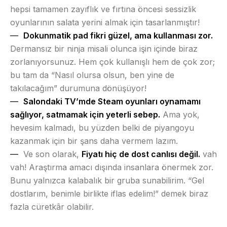
hepsi tamamen zayıflık ve fırtına öncesi sessizlik
oyunlarının salata yerini almak için tasarlanmıştır!
Dokunmatik pad fikri güzel, ama kullanması zor.
Dermansız bir ninja misali olunca işin içinde biraz
zorlanıyorsunuz. Hem çok kullanışlı hem de çok zor;
bu tam da “Nasıl olursa olsun, ben yine de
takılacağım” durumuna dönüşüyor!
Salondaki TV’mde Steam oyunları oynamamı
sağlıyor, satmamak için yeterli sebep.
Ama yok,
hevesim kalmadı, bu yüzden belki de piyangoyu
kazanmak için bir şans daha vermem lazım.
Ve son olarak,
Fiyatı hiç de dost canlısı değil.
vah
vah! Araştırma amacı dışında insanlara önermek zor.
Bunu yalnızca kalabalık bir gruba sunabilirim. “Gel
dostlarım, benimle birlikte iflas edelim!” demek biraz
fazla cüretkâr olabilir.