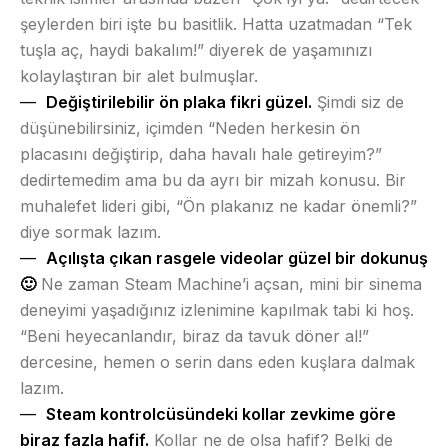
şeylerden biri işte bu basitlik. Hatta uzatmadan “Tek
tuşla aç, haydi bakalım!” diyerek de yaşamınızı
kolaylaştıran bir alet bulmuşlar.
Değiştirilebilir ön plaka fikri güzel.
Şimdi siz de
düşünebilirsiniz, içimden “Neden herkesin ön
placasını değiştirip, daha havalı hale getireyim?”
dedirtemedim ama bu da ayrı bir mizah konusu. Bir
muhalefet lideri gibi, “Ön plakanız ne kadar önemli?”
diye sormak lazım.
Açılışta çıkan rasgele videolar güzel bir dokunuş
🙂
Ne zaman Steam Machine’i açsan, mini bir sinema
deneyimi yaşadığınız izlenimine kapılmak tabi ki hoş.
“Beni heyecanlandır, biraz da tavuk döner al!”
dercesine, hemen o serin dans eden kuşlara dalmak
lazım.
Steam kontrolcüsündeki kollar zevkime göre
biraz fazla hafif.
Kollar ne de olsa hafif? Belki de