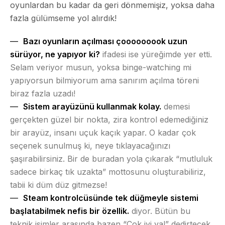
oyunlardan bu kadar da geri dönmemişiz, yoksa daha
fazla gülümseme yol alırdık!
Bazı oyunların açılması çooooooook uzun
sürüyor, ne yapıyor ki?
ifadesi ise yüreğimde yer etti.
Selam veriyor musun, yoksa binge-watching mi
yapıyorsun bilmiyorum ama sanırım açılma töreni
biraz fazla uzadı!
Sistem arayüzünü kullanmak kolay.
demesi
gerçekten güzel bir nokta, zira kontrol edemediğiniz
bir arayüz, insanı uçuk kaçık yapar. O kadar çok
seçenek sunulmuş ki, neye tıklayacağınızı
şaşırabilirsiniz. Bir de buradan yola çıkarak “mutluluk
sadece birkaç tık uzakta” mottosunu oluşturabiliriz,
tabii ki düm düz gitmezse!
Steam kontrolcüsünde tek düğmeyle sistemi
başlatabilmek nefis bir özellik.
diyor. Bütün bu
teknik isimler arasında bazen “Çok iyi ya!” dedirtecek