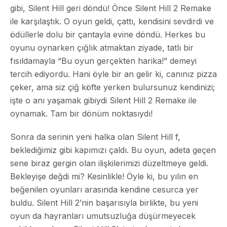
gibi, Silent Hill geri döndü! Önce Silent Hill 2 Remake
ile karşılaştık. O oyun geldi, çattı, kendisini sevdirdi ve
ödüllerle dolu bir çantayla evine döndü. Herkes bu
oyunu oynarken çığlık atmaktan ziyade, tatlı bir
fısıldamayla “Bu oyun gerçekten harika!” demeyi
tercih ediyordu. Hani öyle bir an gelir ki, canınız pizza
çeker, ama siz çiğ köfte yerken bulursunuz kendinizi;
işte o anı yaşamak gibiydi Silent Hill 2 Remake ile
oynamak. Tam bir dönüm noktasıydı!
Sonra da serinin yeni halka olan Silent Hill f,
beklediğimiz gibi kapımızı çaldı. Bu oyun, adeta geçen
sene biraz gergin olan ilişkilerimizi düzeltmeye geldi.
Bekleyişe değdi mi? Kesinlikle! Öyle ki, bu yılın en
beğenilen oyunları arasında kendine cesurca yer
buldu. Silent Hill 2’nin başarısıyla birlikte, bu yeni
oyun da hayranları umutsuzluğa düşürmeyecek