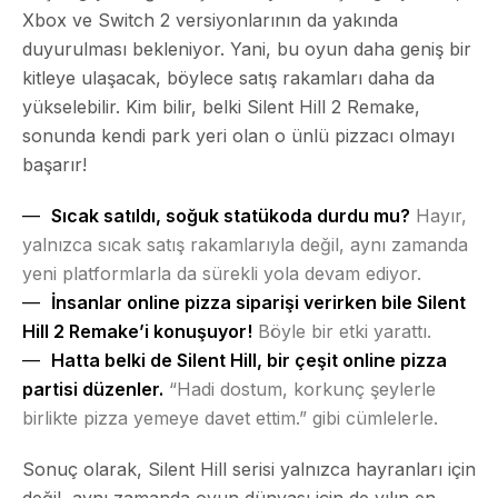
Xbox ve Switch 2 versiyonlarının da yakında
duyurulması bekleniyor. Yani, bu oyun daha geniş bir
kitleye ulaşacak, böylece satış rakamları daha da
yükselebilir. Kim bilir, belki Silent Hill 2 Remake,
sonunda kendi park yeri olan o ünlü pizzacı olmayı
başarır!
Sıcak satıldı, soğuk statükoda durdu mu?
Hayır,
yalnızca sıcak satış rakamlarıyla değil, aynı zamanda
yeni platformlarla da sürekli yola devam ediyor.
İnsanlar online pizza siparişi verirken bile Silent
Hill 2 Remake’i konuşuyor!
Böyle bir etki yarattı.
Hatta belki de Silent Hill, bir çeşit online pizza
partisi düzenler.
“Hadi dostum, korkunç şeylerle
birlikte pizza yemeye davet ettim.” gibi cümlelerle.
Sonuç olarak, Silent Hill serisi yalnızca hayranları için
değil, aynı zamanda oyun dünyası için de yılın en