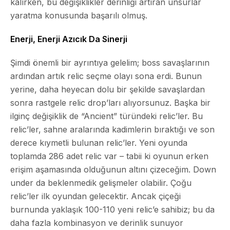
kalırken, bu değişiklikler derinliği artıran unsurlar
yaratma konusunda başarılı olmuş.
Enerji, Enerji Azıcık Da Sinerji
Şimdi önemli bir ayrıntıya gelelim; boss savaşlarının
ardından artık relic seçme olayı sona erdi. Bunun
yerine, daha heyecan dolu bir şekilde savaşlardan
sonra rastgele relic drop’ları alıyorsunuz. Başka bir
ilginç değişiklik de “Ancient” türündeki relic’ler. Bu
relic’ler, sahne aralarında kadimlerin bıraktığı ve son
derece kıymetli bulunan relic’ler. Yeni oyunda
toplamda 286 adet relic var – tabii ki oyunun erken
erişim aşamasında olduğunun altını çizeceğim. Down
under da beklenmedik gelişmeler olabilir. Çoğu
relic’ler ilk oyundan gelecektir. Ancak çiçeği
burnunda yaklaşık 100-110 yeni relic’e sahibiz; bu da
daha fazla kombinasyon ve derinlik sunuyor