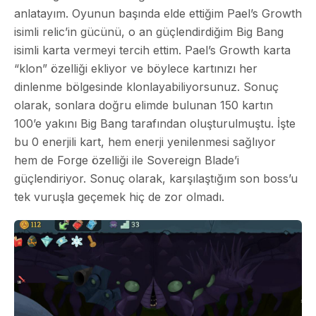
anlatayım. Oyunun başında elde ettiğim Pael’s Growth
isimli relic’in gücünü, o an güçlendirdiğim Big Bang
isimli karta vermeyi tercih ettim. Pael’s Growth karta
“klon” özelliği ekliyor ve böylece kartınızı her
dinlenme bölgesinde klonlayabiliyorsunuz. Sonuç
olarak, sonlara doğru elimde bulunan 150 kartın
100’e yakını Big Bang tarafından oluşturulmuştu. İşte
bu 0 enerjili kart, hem enerji yenilenmesi sağlıyor
hem de Forge özelliği ile Sovereign Blade’i
güçlendiriyor. Sonuç olarak, karşılaştığım son boss’u
tek vuruşla geçemek hiç de zor olmadı.