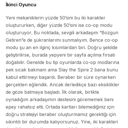
İkinci Oyuncu
Yeni mekaniklerin yüzde 50’sini bu iki karakter
oluştururken, diğer yüzde 50’sini ise co-op modu
oluşturuyor. Bu noktada, sevgili arkadaşım “Bozgun
Getiren”e de şükranlarımı sunmalıyım. Bence co-op
modu şu an en ilginç kısımlardan biri. Doğru şekilde
geliştirilirse, burada yepyeni bir sayfa açılma fırsatı
doğabilir. Genelde bu tip oyunlarda co-op modlarına
pek sıcak bakmam ama Slay the Spire 2 bana bunu
kabul ettirmeyi başardı. Beraber bir süre oynarken
gerçekten eğlendik. Ancak ilerledikçe bazı eksiklikler
de göze batmaya başladı. İlk olarak, birlikte
oynadığım arkadaşımın destesini görememek beni
epey rahatsız etti. Ortada kartları bilemediğiniz için
doğru stratejiyi beraber oluşturmamız gerektiği için
sıkıntılı bir durumda kalıyorsunuz. Yine, iki karakteri