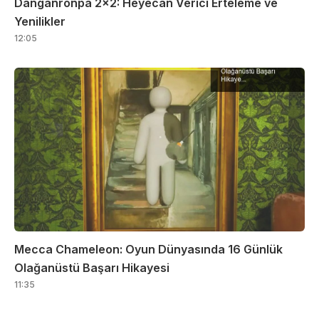
Danganronpa 2×2: Heyecan Verici Erteleme ve
Yenilikler
12:05
Mecca Chameleon: Oyun Dünyasında 16 Günlük
Olağanüstü Başarı Hikayesi
11:35