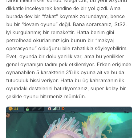
farklı mekanikler sundu. Mega Crit, bu yeni vizyonu
dikkatle inceleyerek kendine de bir yol çizdi. Ama
burada dev bir “fakat” koymak zorundayım; bence
bu bir “devam oyunu” değil. Bana sorarsanız, StS2,
iyi kurgulanmış bir remake’tir. Hatta benim gibi
petrolhead okurlarımız için bunun bir “
makyaj
operasyonu
” olduğunu bile rahatlıkla söyleyebilirim.
Evet, oyunda bir dolu yenilik var, ama bu yenilikler
genel oynanışın tadını pek etkilemiyor. Erken erişimde
oynanabilen 5 karakterin 3’ü ilk oyuna ait ve bu da
tutuculuk hissi veriyor. Hatta bu üç kahramanın ilk
oyundaki destelerini hatırlıyorsanız, süper kolay bir
şekilde oyunu bitirmeniz mümkün.