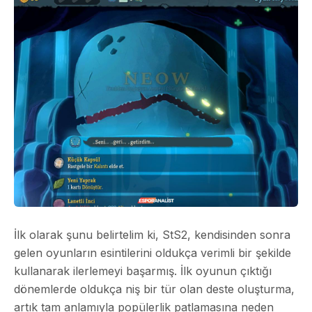
İlk olarak şunu belirtelim ki, StS2, kendisinden sonra
gelen oyunların esintilerini oldukça verimli bir şekilde
kullanarak ilerlemeyi başarmış. İlk oyunun çıktığı
dönemlerde oldukça niş bir tür olan deste oluşturma,
artık tam anlamıyla popülerlik patlamasına neden