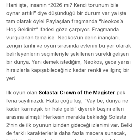
Hani işte, insanın “2026 mı? Kendi torunum bile
oynar artık!” diye düşündüğü bir durum var ya işte
tam olarak öyle! Paylaşılan fragmanda “Neokos’a
Hoş Geldiniz” ifadesi göze çarpıyor. Fragmanda
vurgulanan tema ise,
Neokos’un derin inançları,
zengin tarihi ve oyun sırasında evlerini bu yer olarak
belirleyenlerin seçimleriyle şekillenen
sürekli gelişen
bir dünya. Yani demek istediğim, Neokos, gece yarısı
hırsızlarla kapışabileceğiniz kadar renkli ve ilginç bir
yer!
İlk oyun olan
Solasta: Crown of the Magister
pek
fena sayılmazdı. Hatta çoğu kişi, “Vay be, dünya ne
kadar karmaşık bir hale geldi” diyerek başını elleri
arasına almıştı! Herkesin merakla beklediği Solasta
2’nin de ilk oyunun izinden gideceği izlenimi var. Belki
de
farklı karakterlerle daha fazla macera sunacak
,