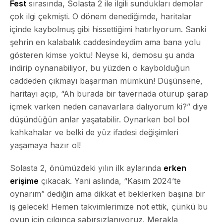
Fest
sırasında, Solasta 2 ile ilgili sundukları demolar
çok ilgi çekmişti. O dönem denediğimde, haritalar
içinde kaybolmuş gibi hissettiğimi hatırlıyorum. Sanki
şehrin en kalabalık caddesindeydim ama bana yolu
gösteren kimse yoktu! Neyse ki,
demosu şu anda
indirip oynanabiliyor
, bu yüzden o kaybolduğun
caddeden çıkmayı başarman mümkün! Düşünsene,
haritayı açıp, “Ah burada bir tavernada oturup şarap
içmek varken neden canavarlara dalıyorum ki?” diye
düşündüğün anlar yaşatabilir. Oynarken bol bol
kahkahalar ve belki de yüz ifadesi değişimleri
yaşamaya hazır ol!
Solasta 2, önümüzdeki yılın ilk aylarında
erken
erişime
çıkacak. Yani aslında, “Kasım 2024’te
oynarım” dediğin ama dikkat et beklerken başına bir
iş gelecek! Hemen takvimlerimize not ettik, çünkü bu
oyun için çılgınca sabırsızlanıyoruz. Merakla