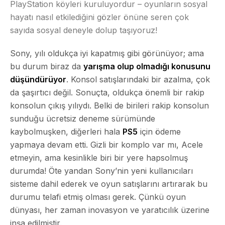
PlayStation köyleri kuruluyordur – oyunların sosyal
hayatı nasıl etkilediğini gözler önüne seren çok
sayıda sosyal deneyle dolup taşıyoruz!
Sony, yılı oldukça iyi kapatmış gibi görünüyor; ama
bu durum biraz da
yarışma olup olmadığı konusunu
düşündürüyor
. Konsol satışlarındaki bir azalma, çok
da şaşırtıcı değil. Sonuçta, oldukça önemli bir rakip
konsolun çıkış yılıydı. Belki de birileri rakip konsolun
sunduğu ücretsiz deneme sürümünde
kaybolmuşken, diğerleri hala
PS5
için ödeme
yapmaya devam etti. Gizli bir komplo var mı, Acele
etmeyin, ama kesinlikle biri bir yere hapsolmuş
durumda! Öte yandan Sony’nin yeni kullanıcıları
sisteme dahil ederek ve oyun satışlarını artırarak bu
durumu telafi etmiş olması gerek. Çünkü oyun
dünyası, her zaman inovasyon ve yaratıcılık üzerine
inşa edilmiştir.