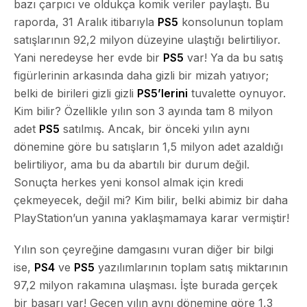
bazı çarpıcı ve oldukça komik veriler paylaştı. Bu
raporda, 31 Aralık itibarıyla
PS5
konsolunun toplam
satışlarının 92,2 milyon düzeyine ulaştığı belirtiliyor.
Yani neredeyse her evde bir
PS5
var! Ya da bu satış
figürlerinin arkasında daha gizli bir mizah yatıyor;
belki de birileri gizli gizli
PS5’lerini
tuvalette oynuyor.
Kim bilir? Özellikle yılın son 3 ayında tam 8 milyon
adet
PS5
satılmış. Ancak, bir önceki yılın aynı
dönemine göre bu satışların 1,5 milyon adet azaldığı
belirtiliyor, ama bu da abartılı bir durum değil.
Sonuçta herkes yeni konsol almak için kredi
çekmeyecek, değil mi? Kim bilir, belki abimiz bir daha
PlayStation’un yanına yaklaşmamaya karar vermiştir!
Yılın son çeyreğine damgasını vuran diğer bir bilgi
ise,
PS4
ve
PS5
yazılımlarının toplam satış miktarının
97,2 milyon rakamına ulaşması. İşte burada gerçek
bir başarı var! Geçen yılın aynı dönemine göre 1,3