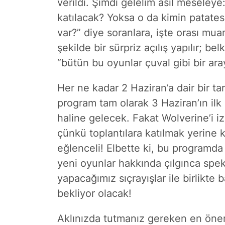
verildi. Şimdi gelelim asıl meseley
katılacak? Yoksa o da kimin patates
var?” diye soranlara, işte orası mua
şekilde bir sürpriz açılış yapılır; b
“bütün bu oyunlar çuval gibi bir aray
Her ne kadar 2 Haziran’a dair bir tar
program tam olarak 3 Haziran’ın il
haline gelecek. Fakat Wolverine’i i
çünkü toplantılara katılmak yerin
eğlenceli! Elbette ki, bu programda
yeni oyunlar hakkında çılgınca spe
yapacağımız sıçrayışlar ile birlikte 
bekliyor olacak!
Aklınızda tutmanız gereken en öne