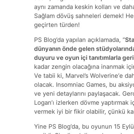
aynı zamanda keskin kolları ve da
Sağlam dövüş sahneleri demek! Hem 
geçirten türden!
PS Blog’da yapılan açıklamada, “
Sta
dünyanın önde gelen stüdyolarınd
duyuru ve oyun içi tanıtımlarla ger
kadar zengin olacağına inanmak içi
Ve tabii ki,
Marvel’s Wolverine
‘e da
olacak. Insomniac Games, bu aksi
ve yeni detaylarını paylaşacak. Ge
Logan’ı izlerken dövme yaptırmak içi
vermek iyi bir fikir olabilir, çünkü 
Yine PS Blog’da, bu oyunun
15 Eylü