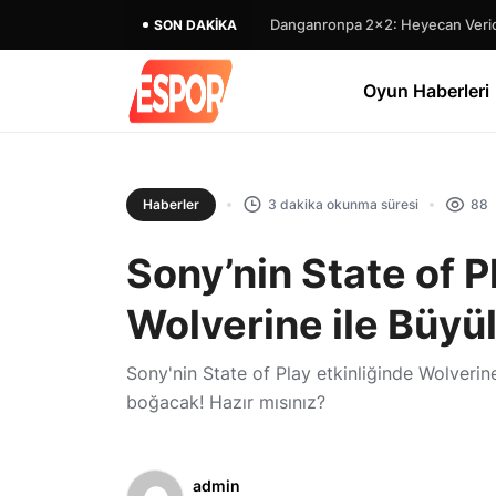
Danganronpa 2×2: Heyecan Verici
SON DAKIKA
Oyun Haberleri
Haberler
3 dakika okunma süresi
88
Sony’nin State of P
Wolverine ile Büyü
Sony'nin State of Play etkinliğinde Wolverine
boğacak! Hazır mısınız?
admin