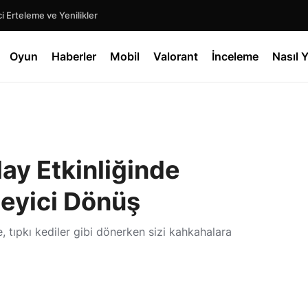
 Erteleme ve Yenilikler
Oyun
Haberler
Mobil
Valorant
İnceleme
Nasıl Y
lay Etkinliğinde
leyici Dönüş
, tıpkı kediler gibi dönerken sizi kahkahalara