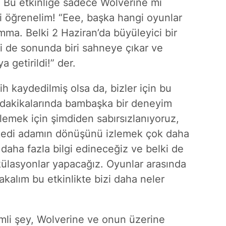
e: Bu etkinliğe sadece Wolverine mi
i öğrenelim! “Eee, başka hangi oyunlar
mma. Belki 2 Haziran’da büyüleyici bir
elki de sonunda biri sahneye çıkar ve
a getirildi!” der.
ih kaydedilmiş olsa da, bizler için bu
k dakikalarında bambaşka bir deneyim
zlemek için şimdiden sabırsızlanıyoruz,
e kedi adamın dönüşünü izlemek çok daha
 daha fazla bilgi edineceğiz ve belki de
külasyonlar yapacağız. Oyunlar arasında
bakalım bu etkinlikte bizi daha neler
mli şey,
Wolverine
ve onun üzerine