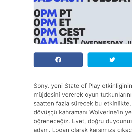
Sony, yeni State of Play etkinliğini
müjdesini vererek oyun tutkunlarını
saatten fazla sürecek bu etkinlikte,
dövüşçü kahramanı Wolverine’in ye
öğreneceğiz. Evet, doğru duydunuz, 
adam, Logan olarak karşımıza çıkac