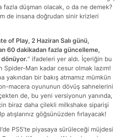
ha fazla düşman olacak, o da ne demek?
de insana doğrudan sinir krizleri
te of Play, 2 Haziran Salı günü,
an 60 dakikadan fazla güncelleme,
i dönüyor.
” ifadeleri yer aldı. İçeriğin bu
n Spider-Man kadar cesur olmak lazım!
ha yakından bir bakış atmamız mümkün
yon-macera oyununun dövüş sahnelerini
rçekten de, bu yeni versiyonun yanında,
n biraz daha çilekli milkshake siparişi
kalp atışlarınız göğsünüzden fırlayacak!
l’de PS5’te piyasaya sürüleceği
müjdesi