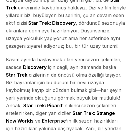
Trek
evreninde kaybolmuş haldeyiz. Dizi ve filmleriyle
yıllardır bizi büyüleyen bu serinin, şu an devam eden
aktif dizisi
Star Trek: Discovery
, dördüncü sezonuyla
ekranlara dönmeye hazırlanıyor. Düşünsenize,
uzayda yolculuk yapıyoruz ama her seferinde aynı
gezegeni ziyaret ediyoruz; bu, bir tür uzay turizmi!
Kasım ayında başlayacak olan yeni sezon çekimleri,
sadece
Discovery
için değil, aynı zamanda başka
Star Trek
dizilerinin de öncüsü olma özelliği taşıyor.
Biz hayranlar için bu durum bir nevi uzayda
kaybolmuş kayıp bir cüzdan bulmak gibi—her şeyin
yerli yerinde olduğunu görmek büyük bir mutluluk!
Ancak,
Star Trek: Picard
’ın ikinci sezon çekimleri
ertelenirken, diğer yan diziler
Star Trek: Strange
New Worlds
ve
Enterprise
’ın ilk sezon hazırlıkları
için hazırlıklar yakında başlayacak. Yani, bir yandan