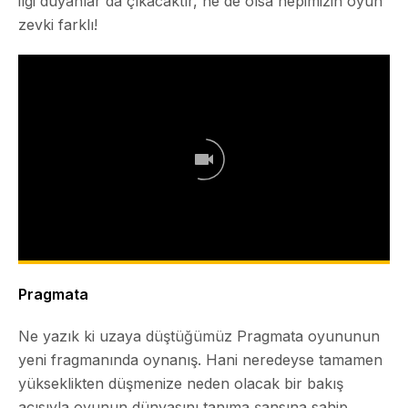
ilgi duyanlar da çıkacaktır, ne de olsa hepimizin oyun
zevki farklı!
Pragmata
Ne yazık ki uzaya düştüğümüz Pragmata oyununun
yeni fragmanında oynanış. Hani neredeyse tamamen
yükseklikten düşmenize neden olacak bir bakış
açısıyla oyunun dünyasını tanıma şansına sahip