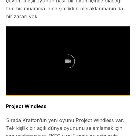
çevrimiçi eşli oyunun nasıl bir uyum içinde olacağı
tam bir muamma. ama şimdiden meraklanmanın da
bir zararı yok!
Project Windless
Sırada Krafton’un yeni oyunu
Project Windless
var.
Tek kişilik bir açık dünya oyununu selamlamak için
sabırsızlanıyoruz. “KFC virali” espirileri ortalarda