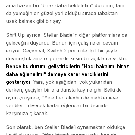
ama bazen bu “biraz daha bekletelim” durumu, tam
da yemeğin en güzel yeri olduğu sırada tabaktan
uzak kalmak gibi bir şey.
Shift Up ayrıca, Stellar Blade’in diğer platformlara da
geleceğini duyurdu. Bunun için çalışmalar devam
ediyor. Geçen yıl, Switch 2 portu ile ilgili bir şeyler
duymuştuk ama o günlerde kesin bir açıklama yoktu.
Bence bu durum, geliştiricilerin “Hadi bakalım, biraz
daha eğlenelim!” demeye karar verdiklerini
gösteriyor.
Yani, yok aşağıdan, yok yukarıdan
derken, geçişler bir ara dansta kayma gibi! Belki de
oyun çıkışında, “Yine ben aleyhimde mahkemeye
verdiler!” diyecek kadar eğlenceli bir biçimde
karşımıza çıkacak.
Son olarak, ben Stellar Blade’i oynamaktan oldukça
keyif alıyorum. Diğer birçok oyuncu gibi, ben de