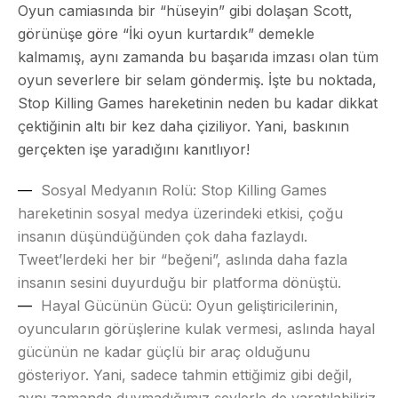
Oyun camiasında bir “hüseyin” gibi dolaşan Scott,
görünüşe göre “İki oyun kurtardık” demekle
kalmamış, aynı zamanda bu başarıda imzası olan tüm
oyun severlere bir selam göndermiş. İşte bu noktada,
Stop Killing Games hareketinin neden bu kadar dikkat
çektiğinin altı bir kez daha çiziliyor. Yani, baskının
gerçekten işe yaradığını kanıtlıyor!
Sosyal Medyanın Rolü
: Stop Killing Games
hareketinin sosyal medya üzerindeki etkisi, çoğu
insanın düşündüğünden çok daha fazlaydı.
Tweet’lerdeki her bir “beğeni”, aslında daha fazla
insanın sesini duyurduğu bir platforma dönüştü.
Hayal Gücünün Gücü
: Oyun geliştiricilerinin,
oyuncuların görüşlerine kulak vermesi, aslında hayal
gücünün ne kadar güçlü bir araç olduğunu
gösteriyor. Yani, sadece tahmin ettiğimiz gibi değil,
aynı zamanda duymadığımız şeylerle de yaratılabiliriz.