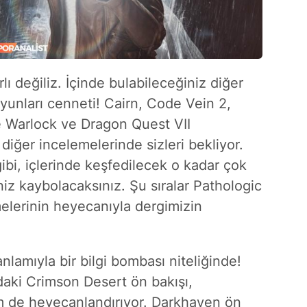
lı değiliz. İçinde bulabileceğiniz diğer
oyunları cenneti! Cairn, Code Vein 2,
e Warlock ve Dragon Quest VII
diğer incelemelerinde sizleri bekliyor.
gibi, içlerinde keşfedilecek o kadar çok
eniz kaybolacaksınız. Şu sıralar Pathologic
elerinin heyecanıyla dergimizin
lamıyla bir bilgi bombası niteliğinde!
daki Crimson Desert ön bakışı,
 de heyecanlandırıyor. Darkhaven ön