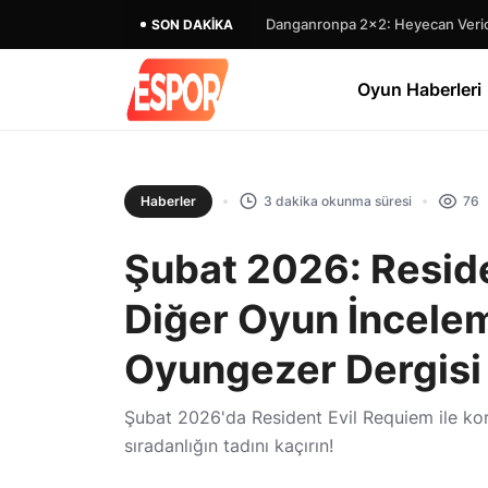
Danganronpa 2×2: Heyecan Verici
SON DAKIKA
Oyun Haberleri
Haberler
3 dakika okunma süresi
76
Şubat 2026: Reside
Diğer Oyun İncelem
Oyungezer Dergisi
Şubat 2026'da Resident Evil Requiem ile kor
sıradanlığın tadını kaçırın!