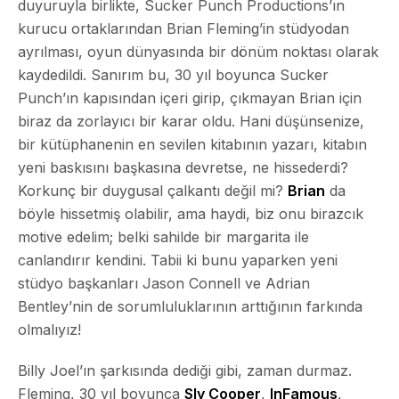
duyuruyla birlikte, Sucker Punch Productions’ın
kurucu ortaklarından Brian Fleming’in stüdyodan
ayrılması, oyun dünyasında bir dönüm noktası olarak
kaydedildi. Sanırım bu, 30 yıl boyunca Sucker
Punch’ın kapısından içeri girip, çıkmayan Brian için
biraz da zorlayıcı bir karar oldu. Hani düşünsenize,
bir kütüphanenin en sevilen kitabının yazarı, kitabın
yeni baskısını başkasına devretse, ne hissederdi?
Korkunç bir duygusal çalkantı değil mi?
Brian
da
böyle hissetmiş olabilir, ama haydi, biz onu birazcık
motive edelim; belki sahilde bir margarita ile
canlandırır kendini. Tabii ki bunu yaparken yeni
stüdyo başkanları
Jason Connell
ve
Adrian
Bentley
’nin de sorumluluklarının arttığının farkında
olmalıyız!
Billy Joel’ın şarkısında dediği gibi, zaman durmaz.
Fleming, 30 yıl boyunca
Sly Cooper
,
InFamous
,