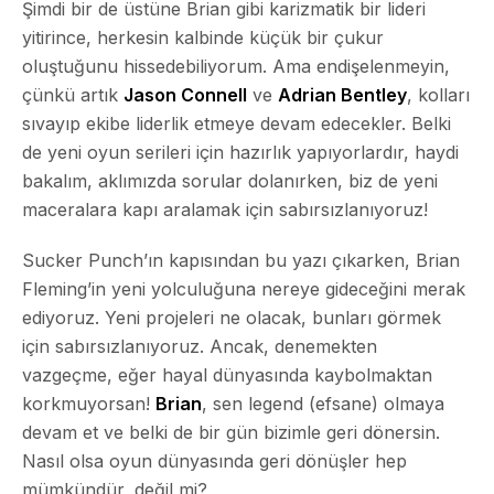
Şimdi bir de üstüne Brian gibi karizmatik bir lideri
yitirince, herkesin kalbinde küçük bir çukur
oluştuğunu hissedebiliyorum. Ama endişelenmeyin,
çünkü artık
Jason Connell
ve
Adrian Bentley
, kolları
sıvayıp ekibe liderlik etmeye devam edecekler. Belki
de yeni oyun serileri için hazırlık yapıyorlardır, haydi
bakalım, aklımızda sorular dolanırken, biz de yeni
maceralara kapı aralamak için sabırsızlanıyoruz!
Sucker Punch’ın kapısından bu yazı çıkarken, Brian
Fleming’in yeni yolculuğuna nereye gideceğini merak
ediyoruz. Yeni projeleri ne olacak, bunları görmek
için sabırsızlanıyoruz. Ancak, denemekten
vazgeçme, eğer hayal dünyasında kaybolmaktan
korkmuyorsan!
Brian
, sen legend (efsane) olmaya
devam et ve belki de bir gün bizimle geri dönersin.
Nasıl olsa oyun dünyasında geri dönüşler hep
mümkündür, değil mi?