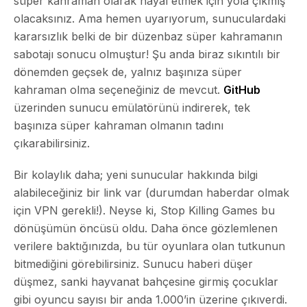
süper kahraman olarak hayal etmek için yola çıkmış
olacaksınız. Ama hemen uyarıyorum, sunuculardaki
kararsızlık belki de bir düzenbaz süper kahramanın
sabotajı sonucu olmuştur! Şu anda biraz sıkıntılı bir
dönemden geçsek de, yalnız başınıza süper
kahraman olma seçeneğiniz de mevcut.
GitHub
üzerinden sunucu emülatörünü indirerek, tek
başınıza süper kahraman olmanın tadını
çıkarabilirsiniz.
Bir kolaylık daha; yeni sunucular hakkında bilgi
alabileceğiniz bir link var (durumdan haberdar olmak
için VPN gerekli!). Neyse ki, Stop Killing Games bu
dönüşümün öncüsü oldu. Daha önce gözlemlenen
verilere baktığınızda, bu tür oyunlara olan tutkunun
bitmediğini görebilirsiniz. Sunucu haberi düşer
düşmez, sanki hayvanat bahçesine girmiş çocuklar
gibi oyuncu sayısı bir anda 1.000’in üzerine çıkıverdi.