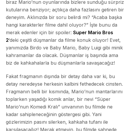
biraz Mario’nun oyunlarında bizlere sunduğu sürpriz
kutularına benziyor; açtıkça daha fazlasını getiren bir
deneyim. Aklınızda bir soru belirdi mi? “Acaba başka
hangi karakterler filme dahil oluyor?” İşte bunu da
merak edenler için bir spoiler:
Super Mario Bros
2
‘deki çeşitli düşmanlar da filme konuk oluyor! Evet,
yanımızda Birdo ve Baby Mario, Baby Luigi gibi minik
kahramanlar da olacak. Düşmanlar iş başında ama
biz de kahkahalarla bu düşmanlarla savaşacağız!
Fakat fragmanın dışında bir detay daha var ki, bu
detay neredeyse herkesin kalbini fethedecek cinsten.
Fragmanın belli bir kısmında,
Mario’nun mantarlarını
toplarken yaşadığı komik anlar
, bir nevi “Süper
Mario’nun Komedi Kralı” unvanının bu filmde ne
kadar sahipleneceğinin göstergesi gibi. Yani
gözlerimizin pasını silerken, kahkaha tufanı ile
karşılaşacağız! Merak etmeyin, bu filmde sahnede