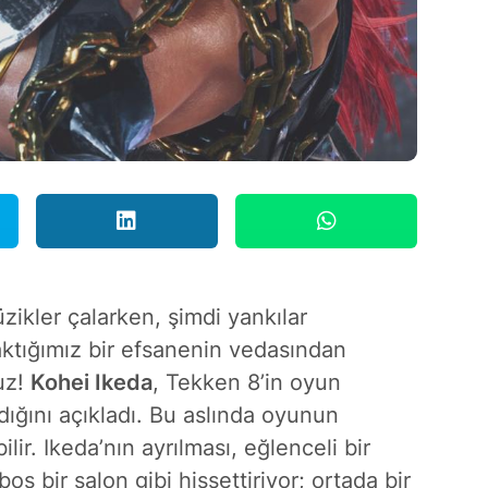
ikler çalarken, şimdi yankılar
aktığımız bir efsanenin vedasından
uz!
Kohei Ikeda
, Tekken 8’in oyun
ığını açıkladı. Bu aslında oyunun
lir. Ikeda’nın ayrılması, eğlenceli bir
 bir salon gibi hissettiriyor; ortada bir