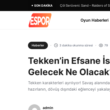
Danganronpa 2×2: Heyecan Verici
SON DAKIKA
Oyun Haberleri
Haberler
3 dakika okunma süresi
79
Tekken’in Efsane İsi
Gelecek Ne Olacak
Tekken karakterleri ayrılıyor! Savaş alanınd
hazırlanın, dövüş dışındaki eğlenceyi yakalay
admin