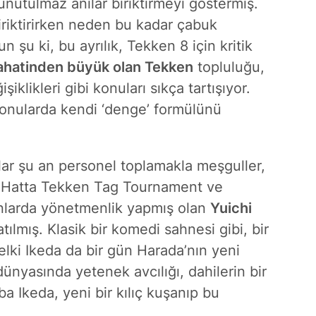
unutulmaz anılar biriktirmeyi göstermiş.
riktirirken neden bu kadar çabuk
n şu ki, bu ayrılık, Tekken 8 için kritik
ahatinden büyük olan Tekken
topluluğu,
klikleri gibi konuları sıkça tartışıyor.
onularda kendi ‘denge’ formülünü
nlar şu an personel toplamakla meşguller,
Hatta Tekken Tag Tournament ve
nlarda yönetmenlik yapmış olan
Yuichi
tılmış. Klasik bir komedi sahnesi gibi, bir
elki Ikeda da bir gün Harada’nın yeni
ünyasında yetenek avcılığı, dahilerin bir
a Ikeda, yeni bir kılıç kuşanıp bu