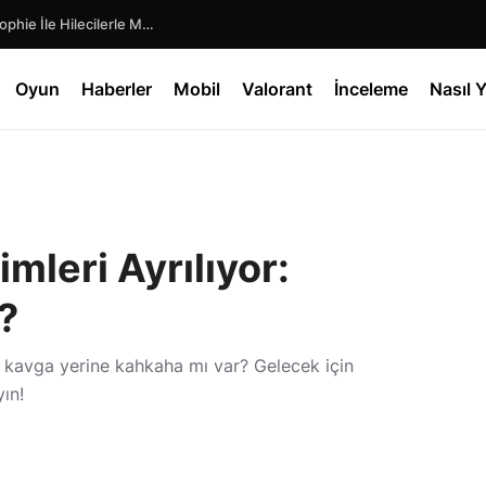
 Erteleme ve Yenilikler
Oyun
Haberler
Mobil
Valorant
İnceleme
Nasıl Y
mleri Ayrılıyor:
?
a kavga yerine kahkaha mı var? Gelecek için
ın!