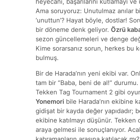
heyecanı, başarılarını kutlamayı ve 
Ama soruyoruz: Unutulmaz anılar bi
‘unuttun’? Hayat böyle, dostlar! Soru
bir döneme denk geliyor.
Özrü kab
sezon güncellemeleri ve denge değişi
Kime sorarsanız sorun, herkes bu k
bulmuş.
Bir de Harada’nın yeni ekibi var. O
tam bir
“Baba, beni de al!”
durumu. 
Tekken Tag Tournament 2 gibi oyu
Yonemori
bile Harada’nın ekibine ka
gidişat bir kayda değer yapıdadır; b
ekibine katılmayı düşünür. Tekken d
araya gelmesi ile sonuçlanıyor. Acab
kahramanların arasına katılacak mı?