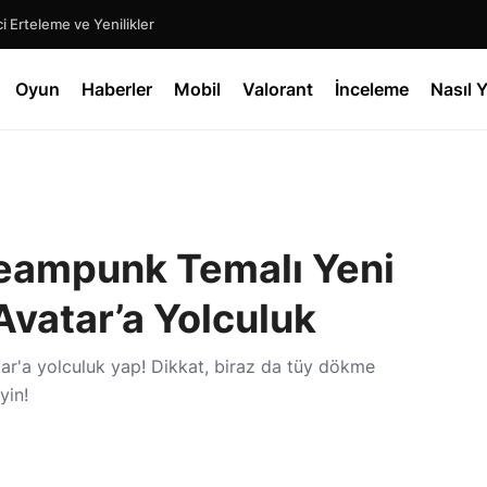
 Erteleme ve Yenilikler
Oyun
Haberler
Mobil
Valorant
İnceleme
Nasıl Y
teampunk Temalı Yeni
Avatar’a Yolculuk
tar'a yolculuk yap! Dikkat, biraz da tüy dökme
yin!