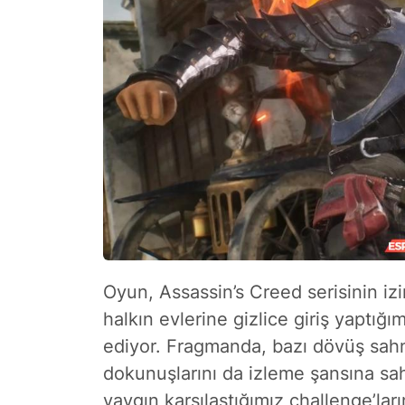
Oyun, Assassin’s Creed serisinin i
halkın evlerine gizlice giriş yaptığ
ediyor. Fragmanda, bazı dövüş sahn
dokunuşlarını da izleme şansına sa
yaygın karşılaştığımız challenge’la