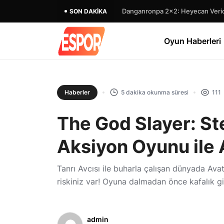
Danganronpa 2×2: Heyecan Verici
SON DAKIKA
Oyun Haberleri
Haberler
5 dakika okunma süresi
111
The God Slayer: S
Aksiyon Oyunu ile 
Tanrı Avcısı ile buharla çalışan dünyada Ava
riskiniz var! Oyuna dalmadan önce kafalık gi
admin