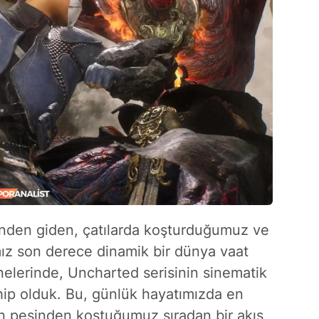
zinden giden, çatılarda koşturduğumuz ve
ımız son derece dinamik bir dünya vaat
elerinde, Uncharted serisinin sinematik
hip olduk. Bu, günlük hayatımızda en
rın peşinden koştuğumuz sıradan bir akış