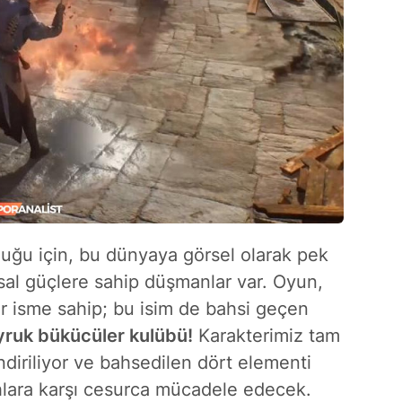
uğu için, bu dünyaya görsel olarak pek
ısal güçlere sahip düşmanlar var. Oyun,
ir isme sahip; bu isim de bahsi geçen
yruk bükücüler kulübü!
Karakterimiz tam
ndiriliyor ve bahsedilen dört elementi
ahlara karşı cesurca mücadele edecek.