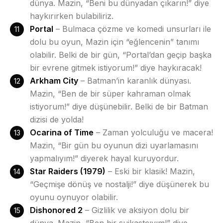
dünya. Mazin, “Beni bu dünyadan çıkarın!” diye
haykırırken bulabiliriz.
Portal
– Bulmaca çözme ve komedi unsurları ile
dolu bu oyun, Mazin için “eğlencenin” tanımı
olabilir. Belki de bir gün, “Portal’dan geçip başka
bir evrene gitmek istiyorum!” diye haykıracak!
Arkham City
– Batman’in karanlık dünyası.
Mazin, “Ben de bir süper kahraman olmak
istiyorum!” diye düşünebilir. Belki de bir Batman
dizisi de yolda!
Ocarina of Time
– Zaman yolculuğu ve macera!
Mazin, “Bir gün bu oyunun dizi uyarlamasını
yapmalıyım!” diyerek hayal kuruyordur.
Star Raiders (1979)
– Eski bir klasik! Mazin,
“Geçmişe dönüş ve nostalji!” diye düşünerek bu
oyunu oynuyor olabilir.
Dishonored 2
– Gizlilik ve aksiyon dolu bir
dünya. Mazin, “Ben bir suikastçıyım!” diye