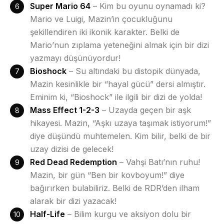
Super Mario 64
– Kim bu oyunu oynamadı ki?
Mario ve Luigi, Mazin’in çocukluğunu
şekillendiren iki ikonik karakter. Belki de
Mario’nun zıplama yeteneğini almak için bir dizi
yazmayı düşünüyordur!
Bioshock
– Su altındaki bu distopik dünyada,
Mazin kesinlikle bir “hayal gücü” dersi almıştır.
Eminim ki, “Bioshock” ile ilgili bir dizi de yolda!
Mass Effect 1-2-3
– Uzayda geçen bir aşk
hikayesi. Mazin, “Aşkı uzaya taşımak istiyorum!”
diye düşündü muhtemelen. Kim bilir, belki de bir
uzay dizisi de gelecek!
Red Dead Redemption
– Vahşi Batı’nın ruhu!
Mazin, bir gün “Ben bir kovboyum!” diye
bağırırken bulabiliriz. Belki de RDR’den ilham
alarak bir dizi yazacak!
Half-Life
– Bilim kurgu ve aksiyon dolu bir