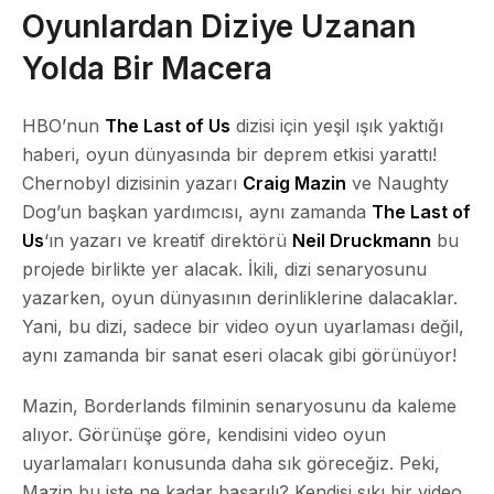
Oyunlardan Diziye Uzanan
Yolda Bir Macera
HBO’nun
The Last of Us
dizisi için yeşil ışık yaktığı
haberi, oyun dünyasında bir deprem etkisi yarattı!
Chernobyl dizisinin yazarı
Craig Mazin
ve Naughty
Dog’un başkan yardımcısı, aynı zamanda
The Last of
Us
‘ın yazarı ve kreatif direktörü
Neil Druckmann
bu
projede birlikte yer alacak. İkili, dizi senaryosunu
yazarken, oyun dünyasının derinliklerine dalacaklar.
Yani, bu dizi, sadece bir video oyun uyarlaması değil,
aynı zamanda bir sanat eseri olacak gibi görünüyor!
Mazin, Borderlands filminin senaryosunu da kaleme
alıyor. Görünüşe göre, kendisini video oyun
uyarlamaları konusunda daha sık göreceğiz. Peki,
Mazin bu işte ne kadar başarılı? Kendisi sıkı bir video