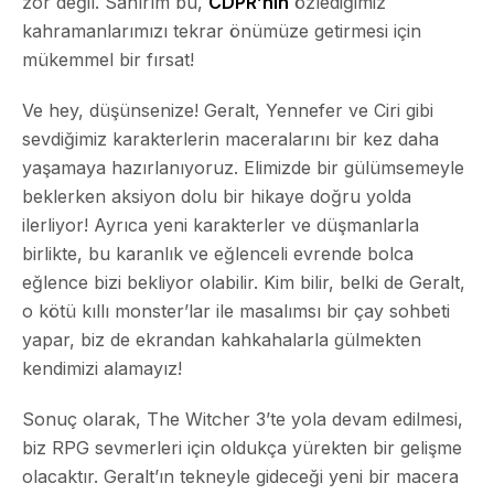
zor değil. Sanırım bu,
CDPR’nın
özlediğimiz
kahramanlarımızı tekrar önümüze getirmesi için
mükemmel bir fırsat!
Ve hey, düşünsenize! Geralt, Yennefer ve Ciri gibi
sevdiğimiz karakterlerin maceralarını bir kez daha
yaşamaya hazırlanıyoruz. Elimizde bir gülümsemeyle
beklerken aksiyon dolu bir hikaye doğru yolda
ilerliyor! Ayrıca yeni karakterler ve düşmanlarla
birlikte, bu karanlık ve eğlenceli evrende bolca
eğlence bizi bekliyor olabilir. Kim bilir, belki de Geralt,
o kötü kıllı monster’lar ile masalımsı bir çay sohbeti
yapar, biz de ekrandan kahkahalarla gülmekten
kendimizi alamayız!
Sonuç olarak, The Witcher 3’te yola devam edilmesi,
biz RPG sevmerleri için oldukça yürekten bir gelişme
olacaktır. Geralt’ın tekneyle gideceği yeni bir macera