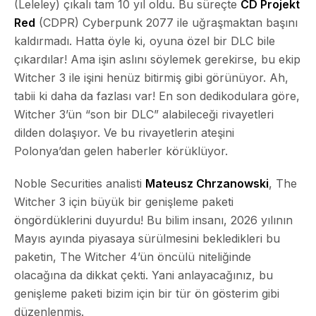
(Leleley) çıkalı tam
10 yıl
oldu. Bu süreçte
CD Projekt
Red
(CDPR) Cyberpunk 2077 ile uğraşmaktan başını
kaldırmadı. Hatta öyle ki, oyuna özel bir DLC bile
çıkardılar! Ama işin aslını söylemek gerekirse, bu ekip
Witcher 3 ile işini henüz bitirmiş gibi görünüyor. Ah,
tabii ki daha da fazlası var! En son dedikodulara göre,
Witcher 3’ün “son bir DLC” alabileceği rivayetleri
dilden dolaşıyor. Ve bu rivayetlerin ateşini
Polonya’dan gelen haberler körüklüyor.
Noble Securities analisti
Mateusz Chrzanowski
, The
Witcher 3 için büyük bir genişleme paketi
öngördüklerini duyurdu! Bu bilim insanı, 2026 yılının
Mayıs
ayında piyasaya sürülmesini bekledikleri bu
paketin, The Witcher 4’ün öncülü niteliğinde
olacağına da dikkat çekti. Yani anlayacağınız, bu
genişleme paketi bizim için bir tür ön gösterim gibi
düzenlenmiş.