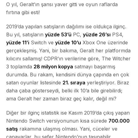
O yıl, Geralt’ın şansı yaver gitti ve oyun raflarda
fırtına gibi esti!
2019’da yapılan satışların dağılımı ise oldukça ilginç.
Bu yıl, satışların
yüzde 53’ü
PC,
yüzde 26’sı
PS4,
yüzde 11’i
Switch ve
yüzde 10’u
Xbox One üzerinde
gerçekleşmiş. Yani, bir bakıma, Geralt her platformda
kılıcını sallamış! CDPR’ın verilerine göre, The Witcher
3 toplamda
28 milyon kopya
satmayı başarmış
durumda. Bu rakam, kendisini dünya çapında en çok
satan oyunlar listesinde
21. sıraya
yerleştiriyor. Biraz
daha çaba gösterseydi, belki ilk 10’a bile girebilirdi;
ama Geralt her zaman biraz geç kalır, değil mi?
Diğer bir ilginç istatistik ise Kasım 2019’da çıkış yapan
Nintendo Switch versiyonunun kısa sürede
700.000
satış
rakamına ulaşmış olması. Yani, cüceler ve
canavarlar, bu sefer Nintendo’nun taşınabilir