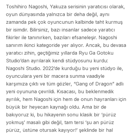
Toshihiro Nagoshi, Yakuza serisinin yaratıcısı olarak,
oyun dünyasında yalnızca bir deha değil, aynı
zamanda pek çok oyuncunun kalbinde taht kurmuş
bir isimdir. Bilirsiniz, bazı insanlar sadece yaratıcı
fikirler ile tanınırken, bazıları efsaneleşir. Nagoshi
sanırım ikinci kategoride yer alıyor. Ancak, bu devasa
yaratıcı zihin, geçtiğimiz yıllarda Ryu Ga Gotoku
Studio’dan ayrılarak kendi stüdyosunu kurdu:
Nagoshi Studio. 2022’de kurduğu bu yeni stüdyo ile,
oyunculara yeni bir macera sunma vaadiyle
karşımıza çıktı ve tüm gözler, “Gang of Dragon” adlı
yeni oyununa çevrildi. Kısacası, bu beklenmedik
ayrılık, hem Nagoshi için hem de onun hayranları için
büyük bir heyecan kaynağı oldu. Ama bir de
bakıyoruz ki, bu hikayenin sonu klasik bir ‘pürüz
yokmuş’ masalı gibi değil, tam tersi ‘şu an pürüz
pürüz, üstüne otursak kayıyor!’ şeklinde bir hal