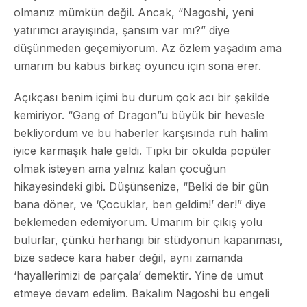
olmanız mümkün değil. Ancak, “Nagoshi, yeni
yatırımcı arayışında, şansım var mı?” diye
düşünmeden geçemiyorum. Az özlem yaşadım ama
umarım bu kabus birkaç oyuncu için sona erer.
Açıkçası benim içimi bu durum çok acı bir şekilde
kemiriyor. “Gang of Dragon”u büyük bir hevesle
bekliyordum ve bu haberler karşısında ruh halim
iyice karmaşık hale geldi. Tıpkı bir okulda popüler
olmak isteyen ama yalnız kalan çocuğun
hikayesindeki gibi. Düşünsenize, “Belki de bir gün
bana döner, ve ‘Çocuklar, ben geldim!’ der!” diye
beklemeden edemiyorum. Umarım bir çıkış yolu
bulurlar, çünkü herhangi bir stüdyonun kapanması,
bize sadece kara haber değil, aynı zamanda
‘hayallerimizi de parçala’ demektir. Yine de umut
etmeye devam edelim. Bakalım Nagoshi bu engeli