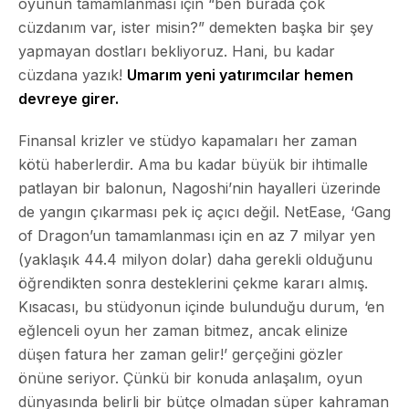
oyunun tamamlanması için “ben burada çok
cüzdanım var, ister misin?” demekten başka bir şey
yapmayan dostları bekliyoruz. Hani, bu kadar
cüzdana yazık!
Umarım yeni yatırımcılar hemen
devreye girer.
Finansal krizler ve stüdyo kapamaları her zaman
kötü haberlerdir. Ama bu kadar büyük bir ihtimalle
patlayan bir balonun, Nagoshi’nin hayalleri üzerinde
de yangın çıkarması pek iç açıcı değil. NetEase, ‘Gang
of Dragon’un tamamlanması için en az 7 milyar yen
(yaklaşık 44.4 milyon dolar) daha gerekli olduğunu
öğrendikten sonra desteklerini çekme kararı almış.
Kısacası, bu stüdyonun içinde bulunduğu durum, ‘en
eğlenceli oyun her zaman bitmez, ancak elinize
düşen fatura her zaman gelir!’ gerçeğini gözler
önüne seriyor. Çünkü bir konuda anlaşalım, oyun
dünyasında belirli bir bütçe olmadan süper kahraman