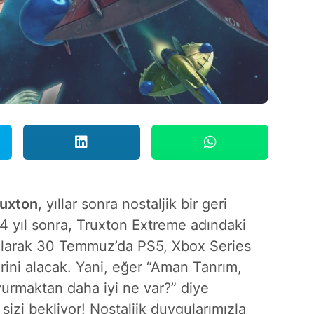
ruxton
, yıllar sonra nostaljik bir geri
4 yıl sonra,
Truxton Extreme
adındaki
 olarak 30 Temmuz’da PS5, Xbox Series
erini alacak. Yani, eğer “Aman Tanrım,
 vurmaktan daha iyi ne var?” diye
izi bekliyor! Nostaljik duygularımızla