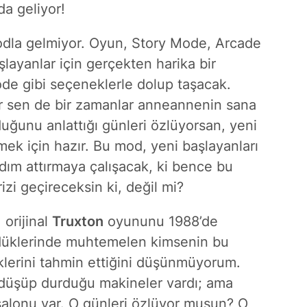
a geliyor!
odla gelmiyor. Oyun,
Story Mode
,
Arcade
layanlar için gerçekten harika bir
ode
gibi seçeneklerle dolup taşacak.
ğer sen de bir zamanlar anneannenin sana
duğunu anlattığı günleri özlüyorsan, yeni
mek için hazır. Bu mod, yeni başlayanları
ım attırmaya çalışacak, ki bence bu
izi geçireceksin ki, değil mi?
 orijinal
Truxton
oyununu 1988’de
rdüklerinde muhtemelen kimsenin bu
lerini tahmin ettiğini düşünmüyorum.
 düşüp durduğu makineler vardı; ama
salonu var. O günleri özlüyor musun? O