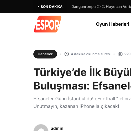
Danganronpa 2×2: Heyecan Verici
SON DAKIKA
Oyun Haberleri
Haberler
4 dakika okunma süresi
229
Türkiye’de İlk Büy
Buluşması: Efsanel
Efsaneler Günü İstanbul'da! eFootball™ elini
Unutmayın, kazanan iPhone'la çıkacak!
admin