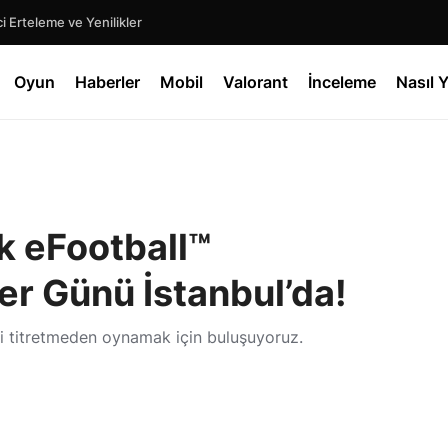
 Erteleme ve Yenilikler
Oyun
Haberler
Mobil
Valorant
İnceleme
Nasıl Y
ük eFootball™
er Günü İstanbul’da!
zi titretmeden oynamak için buluşuyoruz.