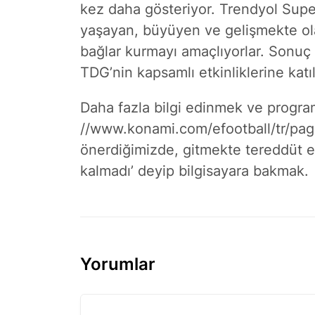
kez daha gösteriyor. Trendyol SuperL
yaşayan, büyüyen ve gelişmekte ola
bağlar kurmayı amaçlıyorlar. Sonuç 
TDG’nin kapsamlı etkinliklerine katı
Daha fazla bilgi edinmek ve progr
//www.konami.com/efootball/tr/pa
önerdiğimizde, gitmekte tereddüt ede
kalmadı’ deyip bilgisayara bakmak.
Yorumlar