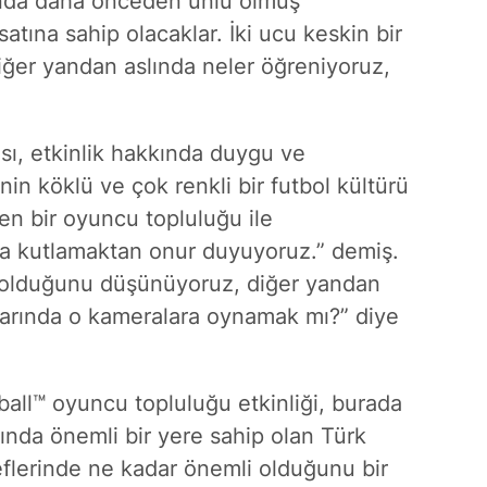
ında daha önceden ünlü olmuş
atına sahip olacaklar. İki ucu keskin bir
diğer yandan aslında neler öğreniyoruz,
sı, etkinlik hakkında duygu ve
nin köklü ve çok renkli bir futbol kültürü
yen bir oyuncu topluluğu ile
la kutlamaktan onur duyuyoruz.” demiş.
i olduğunu düşünüyoruz, diğer yandan
arında o kameralara oynamak mı?” diye
ball™ oyuncu topluluğu etkinliği, burada
sında önemli bir yere sahip olan Türk
eflerinde ne kadar önemli olduğunu bir