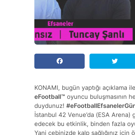
KONAMI, bugün yaptığı açıklama ile 
eFootball™
oyuncu buluşmasının he
duydunuz!
#eFootballEfsanelerGünü
İstanbul 42 Venue’da (ESA Arena) 
edecek bu etkinlik, binden fazla o
Yani cebinizde kalp sağlığınız için 