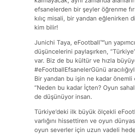
kalmayacak, aynı zamanda alanlar
efsanelerden bir şeyler öğrenme fırs
kılıç misali, bir yandan eğlenirken 
kim bilir!
Junichi Taya, eFootball™’un yapımcı
düşüncelerini paylaşırken, “Türkiye’
var. Biz de bu kültür ve hızla büyü
#eFootballEfsanelerGünü aracılığıy
Bir yandan bu işin ne kadar öneml
“Neden bu kadar İçten? Oyun sahal
de düşünüyor insan.
Türkiye’deki ilk büyük ölçekli eFoot
varlığını hissettiren ve oyun dünya
oyun severler için uzun vadeli hed