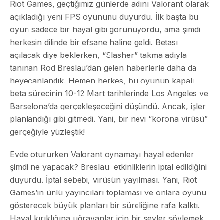
Riot Games, geçtiğimiz günlerde adını Valorant olarak
açıkladığı yeni FPS oyununu duyurdu. İlk başta bu
oyun sadece bir hayal gibi görünüyordu, ama şimdi
herkesin dilinde bir efsane haline geldi. Betası
açılacak diye beklerken, “Slasher” takma adıyla
tanınan Rod Breslau’dan gelen haberlerle daha da
heyecanlandık. Hemen herkes, bu oyunun kapalı
beta sürecinin 10-12 Mart tarihlerinde Los Angeles ve
Barselona’da gerçekleşeceğini düşündü. Ancak, işler
planlandığı gibi gitmedi. Yani, bir nevi “korona virüsü”
gerçeğiyle yüzleştik!
Evde otururken Valorant oynamayı hayal edenler
şimdi ne yapacak? Breslau, etkinliklerin iptal edildiğini
duyurdu. İptal sebebi, virüsün yayılması. Yani, Riot
Games’in ünlü yayıncıları toplaması ve onlara oyunu
gösterecek büyük planları bir süreliğine rafa kalktı.
Hayal kırıklığına uğrayanlar için bir şeyler söylemek