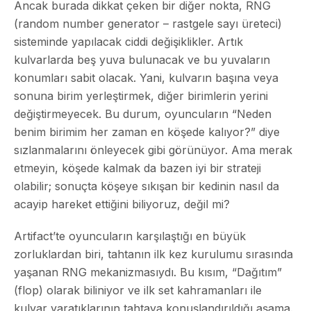
Ancak burada dikkat çeken bir diğer nokta, RNG
(random number generator – rastgele sayı üreteci)
sisteminde yapılacak ciddi değişiklikler. Artık
kulvarlarda beş yuva bulunacak ve bu yuvaların
konumları sabit olacak. Yani, kulvarın başına veya
sonuna birim yerleştirmek, diğer birimlerin yerini
değiştirmeyecek. Bu durum, oyuncuların “Neden
benim birimim her zaman en köşede kalıyor?” diye
sızlanmalarını önleyecek gibi görünüyor. Ama merak
etmeyin, köşede kalmak da bazen iyi bir strateji
olabilir; sonuçta köşeye sıkışan bir kedinin nasıl da
acayip hareket ettiğini biliyoruz, değil mi?
Artifact’te oyuncuların karşılaştığı en büyük
zorluklardan biri, tahtanın ilk kez kurulumu sırasında
yaşanan RNG mekanizmasıydı. Bu kısım, “Dağıtım”
(flop) olarak biliniyor ve ilk set kahramanları ile
kulvar yaratıklarının tahtaya konuşlandırıldığı aşama.