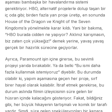
aşaması bambaşka bir havalandırma sistemi
gerektiriyor. HBO, alternatif projelerle dolup taşan bir
iç oda gibi; birden fazla yan proje üretip, en sonunda
House of the Dragon ve Knight of the Seven
Kingdoms’a yönelmekte karar kıldı. Yani bir bakıma,
“HBO burada cidden ne yapıyor? Aklınız karışmasın,
biz zaten çok yükseğiz!” demek yerine, yavaş yavaş
gerçek bir hazırlık sürecine geçiyorlar.
Ayrıca, Paramount işin içine girerse, bu sevimli
projeyi yarıda bırakabilir. Ya da belki “Bu ismi daha
fazla kullanmak istemiyoruz” diyebilir. Bu durumda
olabilir ki, yapım aşamasına geçen her proje, sırf
birer hayal olarak kalabilir. İtiraf etmek gerekirse, bu
durum aslında filmin izleyicisinin süre gelen bir
hüsran içinde kalacağını gösteriyor. Fakat, bildiğiniz
gibi, her büyük hikayenin tartışmalı ve komik bir tarafı
vardır. Şimdi, süre gelen spekülasyonları bir kenara