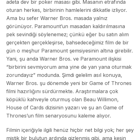
adeta dev bir poker masası gibi. Masanın etrafında
oturan herkes, birbirinin hamlelerini dikkatle izliyor.
Ama bu sefer Warner Bros. masada yalnız
görünüyor. Paramount’un masadan kaldırılmasına
pek sevindiği söylenemez; çünkü eğer bu satın alım
gerçekten gerçekleşirse, bahsedeceğimiz film de bir
gün o meşhur Paramount şemsiyesinin altına girebilir.
Yani, şu anda Warner Bros. ve Paramount ilişkisi
“birbirini sevmiyorum ama yine de yan yana oturmak
zorundayız” modunda. Şimdi gelelim asıl konuya,
Warner Bros. şu dönemde yeni bir Game of Thrones
filmi hazırlığını sürdürmekte. Araştırmalara çok
köpüklü kahveyle oturmuş olan Beau Willimon,
House of Cards dizisinin yazarı ve şu an Game of
Thrones’un film senaryosunu kaleme alıyor.
Filmin içeriğiyle ilgili henüz hiçbir net bilgi yok; her şey
mistik bir bulutun ardında gizlenmiş gibi, ama kesin