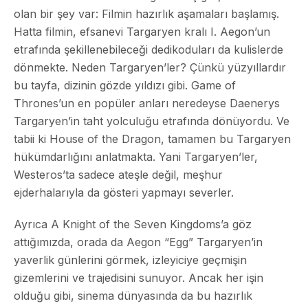
olan bir şey var: Filmin hazırlık aşamaları başlamış.
Hatta filmin, efsanevi Targaryen kralı I. Aegon’un
etrafında şekillenebileceği dedikoduları da kulislerde
dönmekte. Neden Targaryen’ler? Çünkü yüzyıllardır
bu tayfa, dizinin gözde yıldızı gibi. Game of
Thrones’un en popüler anları neredeyse Daenerys
Targaryen’in taht yolculuğu etrafında dönüyordu. Ve
tabii ki House of the Dragon, tamamen bu Targaryen
hükümdarlığını anlatmakta. Yani Targaryen’ler,
Westeros’ta sadece ateşle değil, meşhur
ejderhalarıyla da gösteri yapmayı severler.
Ayrıca A Knight of the Seven Kingdoms’a göz
attığımızda, orada da Aegon “Egg” Targaryen’in
yaverlik günlerini görmek, izleyiciye geçmişin
gizemlerini ve trajedisini sunuyor. Ancak her işin
olduğu gibi, sinema dünyasında da bu hazırlık