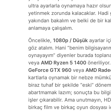
ultra ayarlarla oynamaya hazır olsu
yetinmek zorunda kalacaklar. Hadi 
yakından bakalım ve belki de bir ka
anlamaya çalışalım.
Öncelikle,
1080p / Düşük
ayarlar iç
göz atalım. Hani “benim bilgisayarı
oynayayım” diyenler burada toplanab
veya
AMD Ryzen 5 1400
öneriliyor
GeForce GTX 960
veya
AMD Rade
kartlarla oynamak bir nebze mümkün
biraz tuhaf bir şekilde “eski” dön
abartmamak lazım; sonuçta bu bilg
işler çıkarabilir. Ama unutmayın, HD
birkaç film ve birkaç oyun dosyası 