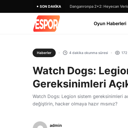
Danganronpa 2×2: Heyecan Verici
SON DAKIKA
Oyun Haberleri
Haberler
4 dakika okunma süresi
172
Watch Dogs: Legio
Gereksinimleri Açı
Watch Dogs: Legion sistem gereksinimleri aç
değiştirin, hacker olmaya hazır mısınız?
admin