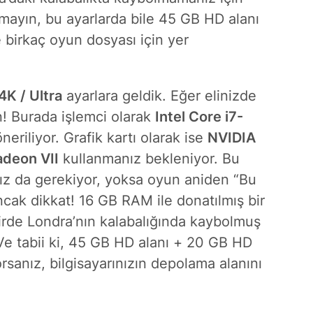
tmayın, bu ayarlarda bile 45 GB HD alanı
e birkaç oyun dosyası için yer
4K / Ultra
ayarlara geldik. Eğer elinizde
in! Burada işlemci olarak
Intel Core i7-
neriliyor. Grafik kartı olarak ise
NVIDIA
deon VII
kullanmanız bekleniyor. Bu
z da gerekiyor, yoksa oyun aniden “Bu
Ancak dikkat! 16 GB RAM ile donatılmış bir
kdirde Londra’nın kalabalığında kaybolmuş
. Ve tabii ki, 45 GB HD alanı + 20 GB HD
sanız, bilgisayarınızın depolama alanını