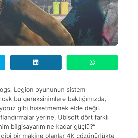
Dogs: Legion oyununun sistem
Ancak bu gereksinimlere baktığımızda,
kuyoruz gibi hissetmemek elde değil.
flandırmalar yerine, Ubisoft dört farklı
nim bilgisayarım ne kadar güçlü?”
 gibi bir makine olanlar 4K çözünürlükte