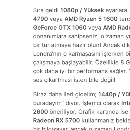
Sıra geldi
1080p / Yüksek
ayarlara.
4790
veya
AMD Ryzen 5 1600
terc
GeForce GTX 1060
veya
AMD Rad
donanımlara sahipseniz, o zaman yü
bir tur atmaya hazır olun! Ancak di
Londra’nın o karmaşasını işlerken bil
çalışmaya başlayabilir. Özellikle 8 
çok daha iyi bir performans sağlar. 
ses çıkartması işten bile değil!
Biraz daha ileri gidelim;
1440p / Yü
buradayım” diyor. İşlemci olarak
Int
2600
öneriliyor. Grafik kartında ise
Radeon RX 5700
kullanmanız bekle
bir bilgisayar, ancak o zaman Londr