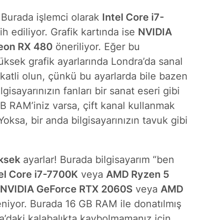
 Burada işlemci olarak
Intel Core i7-
ih ediliyor. Grafik kartında ise
NVIDIA
eon RX 480
öneriliyor. Eğer bu
ksek grafik ayarlarında Londra’da sanal
kkatli olun, çünkü bu ayarlarda bile bazen
gisayarınızın fanları bir sanat eseri gibi
GB RAM’iniz varsa, çift kanal kullanmak
Yoksa, bir anda bilgisayarınızın tavuk gibi
ksek
ayarlar! Burada bilgisayarım “ben
el Core i7-7700K
veya
AMD Ryzen 5
NVIDIA GeForce RTX 2060S
veya
AMD
niyor. Burada 16 GB RAM ile donatılmış
a’daki kalabalıkta kaybolmamanız için