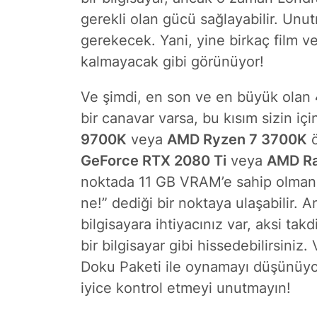
gerekli olan gücü sağlayabilir. Unu
gerekecek. Yani, yine birkaç film v
kalmayacak gibi görünüyor!
Ve şimdi, en son ve en büyük olan
bir canavar varsa, bu kısım sizin iç
9700K
veya
AMD Ryzen 7 3700K
ö
GeForce RTX 2080 Ti
veya
AMD Ra
noktada 11 GB VRAM’e sahip olmanı
ne!” dediği bir noktaya ulaşabilir. 
bilgisayara ihtiyacınız var, aksi ta
bir bilgisayar gibi hissedebilirsiniz
Doku Paketi ile oynamayı düşünüyor
iyice kontrol etmeyi unutmayın!