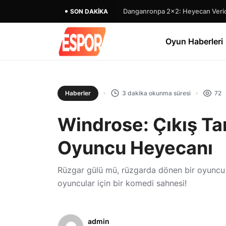
Danganronpa 2×2: Heyecan Verici
SON DAKIKA
Oyun Haberleri
Haberler
3 dakika okunma süresi
72
Windrose: Çıkış Tar
Oyuncu Heyecanı
Rüzgar gülü mü, rüzgarda dönen bir oyuncu m
oyuncular için bir komedi sahnesi!
admin