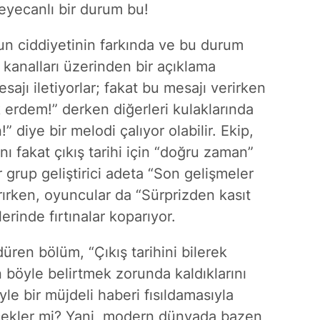
eyecanlı bir durum bu!
nun ciddiyetinin farkında ve bu durum
 kanalları üzerinden bir açıklama
sajı iletiyorlar; fakat bu mesajı verirken
k erdem!” derken diğerleri kulaklarında
n!” diye bir melodi çalıyor olabilir. Ekip,
ı fakat çıkış tarihi için “doğru zaman”
 grup geliştirici adeta “Son gelişmeler
rırken, oyuncular da “Sürprizden kasıt
erinde fırtınalar koparıyor.
üren bölüm, “Çıkış tarihini bilerek
 böyle belirtmek zorunda kaldıklarını
le bir müjdeli haberi fısıldamasıyla
ecekler mi? Yani, modern dünyada bazen