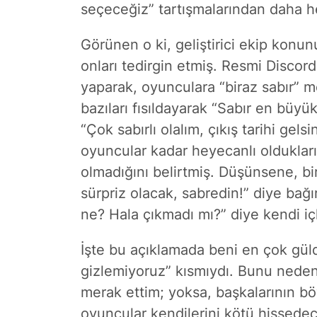
seçeceğiz” tartışmalarından daha h
Görünen o ki, geliştirici ekip konu
onları tedirgin etmiş. Resmi Discord
yaparak, oyunculara “biraz sabır” me
bazıları fısıldayarak “Sabır en büyü
“Çok sabırlı olalım, çıkış tarihi gelsi
oyuncular kadar heyecanlı oldukların
olmadığını belirtmiş. Düşünsene, bir
sürpriz olacak, sabredin!” diye bağı
ne? Hala çıkmadı mı?” diye kendi içl
İşte bu açıklamada beni en çok güld
gizlemiyoruz” kısmıydı. Bunu neden
merak ettim; yoksa, başkalarının böy
oyuncular kendilerini kötü hissed