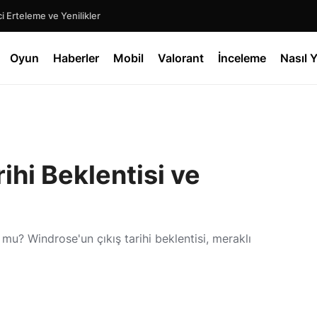
 Erteleme ve Yenilikler
Oyun
Haberler
Mobil
Valorant
İnceleme
Nasıl Y
ihi Beklentisi ve
u? Windrose'un çıkış tarihi beklentisi, meraklı